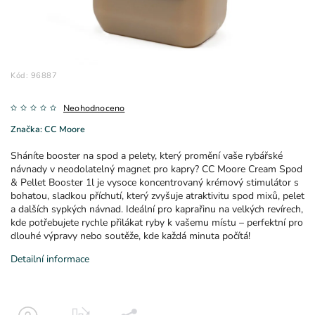
Kód:
96887
Neohodnoceno
Značka:
CC Moore
Sháníte booster na spod a pelety, který promění vaše rybářské
návnady v neodolatelný magnet pro kapry? CC Moore Cream Spod
& Pellet Booster 1l je vysoce koncentrovaný krémový stimulátor s
bohatou, sladkou příchutí, který zvyšuje atraktivitu spod mixů, pelet
a dalších sypkých návnad. Ideální pro kaprařinu na velkých revírech,
kde potřebujete rychle přilákat ryby k vašemu místu – perfektní pro
dlouhé výpravy nebo soutěže, kde každá minuta počítá!
Detailní informace