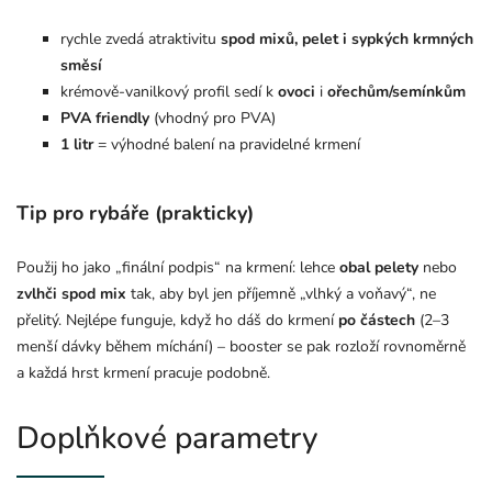
rychle zvedá atraktivitu
spod mixů, pelet i sypkých krmných
směsí
krémově‑vanilkový profil sedí k
ovoci
i
ořechům/semínkům
PVA friendly
(vhodný pro PVA)
1 litr
= výhodné balení na pravidelné krmení
Tip pro rybáře (prakticky)
Použij ho jako „finální podpis“ na krmení: lehce
obal pelety
nebo
zvlhči spod mix
tak, aby byl jen příjemně „vlhký a voňavý“, ne
přelitý. Nejlépe funguje, když ho dáš do krmení
po částech
(2–3
menší dávky během míchání) – booster se pak rozloží rovnoměrně
a každá hrst krmení pracuje podobně.
Doplňkové parametry