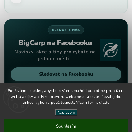
SLEDUJTE NÁS
BigCarp na Facebooku
Novinky, akce a tipy pro rybáře na
jednom místě.
Sledovat na Facebooku
Používáme cookies, abychom Vám umožnili pohodlné prohlížení
webu a díky analýze provozu webu neustále zlepšovali jeho
funkce, výkon a použitelnost. Více informací
zde
.
Copyright 2026
Big Carp
. Všechna práva vyhrazena.
Vytvořil
Shoptet
| Design
Shoptak.cz
Nastavení
Nové kouřové dipy maďarské značky CCT Master nově na
Souhlasím
českém a slovenském trhu. Velký výběr barev a příchutí již