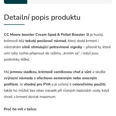
Detailní popis produktu
CC Moore booster Cream Spod & Pellet Booster 1l
je hustý,
krémově bílý
tekutý posilovač návnad
, který dodá krmení i
nástrahám
silně stimulující potravinové signály
– přesně ty, které
umí ryby rychle přepnout do režimu „krmím se“, i když jsou
podmínky těžké.
Má
jemnou sladkou, krémově vanilkovou chuť a vůni
a skvěle
zvýrazní návnady s ořechovo‑semenným nebo ovocným
profilem
. Je
vhodný pro PVA
a je určený k
celoročnímu použití
,
takže ho můžeš bez obav nasadit při různých teplotách vody, když
chceš z krmení dostat maximum.
Proč ho mít v tašce: