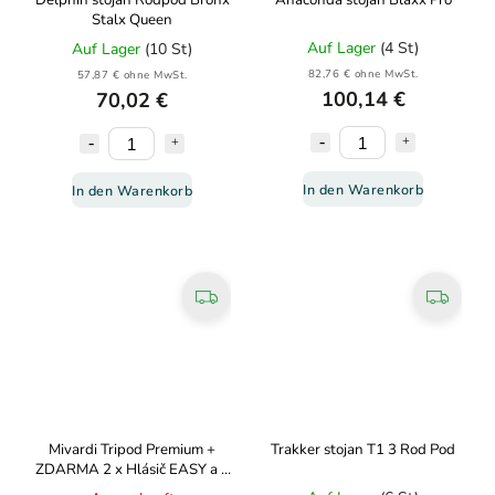
Delphin stojan Rodpod Bronx
Anaconda stojan Blaxx Pro
Stalx Queen
Auf Lager
(4 St)
Auf Lager
(10 St)
82,76 € ohne MwSt.
57,87 € ohne MwSt.
100,14 €
70,02 €
In den Warenkorb
In den Warenkorb
Mivardi Tripod Premium +
Trakker stojan T1 3 Rod Pod
ZDARMA 2 x Hlásič EASY a 2
x Swing ARM Easy