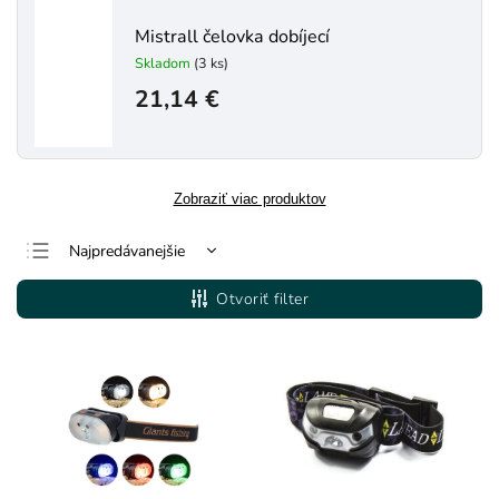
Mistrall čelovka dobíjecí
Skladom
(3 ks)
21,14 €
Zobraziť viac produktov
Najpredávanejšie
Najlacnejšie
Otvoriť filter
Najdrahšie
Abecedne