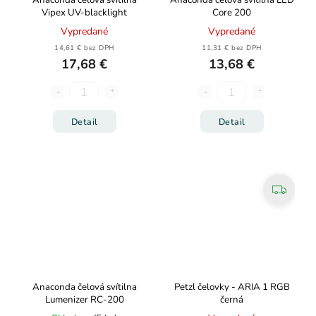
Anaconda čelová svítilna
Anaconda čelová svítilna LED
Vipex UV-blacklight
Core 200
Vypredané
Vypredané
14,61 € bez DPH
11,31 € bez DPH
17,68 €
13,68 €
Detail
Detail
Anaconda čelová svítilna
Petzl čelovky - ARIA 1 RGB
Lumenizer RC-200
černá