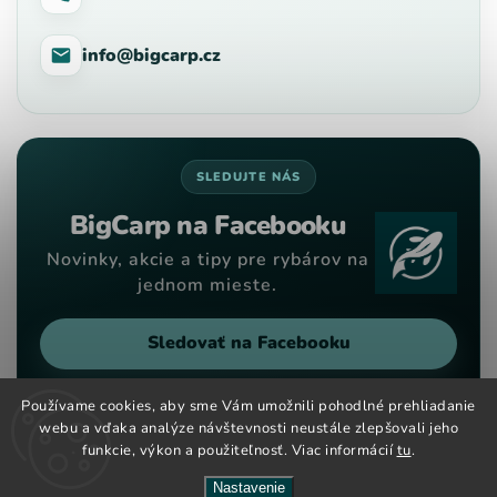
info@bigcarp.cz
SLEDUJTE NÁS
BigCarp na Facebooku
Novinky, akcie a tipy pre rybárov na
jednom mieste.
Sledovať na Facebooku
Používame cookies, aby sme Vám umožnili pohodlné prehliadanie
webu a vďaka analýze návštevnosti neustále zlepšovali jeho
funkcie, výkon a použiteľnosť. Viac informácií
tu
.
Copyright 2026
Big Carp
. Všetky práva vyhradené.
Vytvořil
Shoptet
| Design
Shoptak.cz
Nastavenie