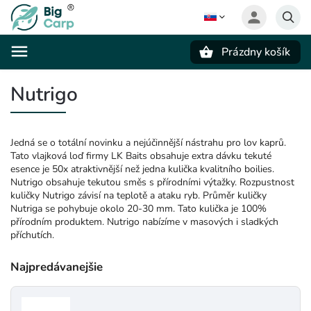
Prázdny košík
Hľadať
Nutrigo
Jedná se o totální novinku a nejúčinnější nástrahu pro lov kaprů.
Tato vlajková loď firmy LK Baits obsahuje extra dávku tekuté
esence je 50x atraktivnější než jedna kulička kvalitního boilies.
Nutrigo obsahuje tekutou směs s přírodními výtažky. Rozpustnost
kuličky Nutrigo závisí na teplotě a ataku ryb. Průměr kuličky
Nutriga se pohybuje okolo 20-30 mm. Tato kulička je 100%
přírodním produktem. Nutrigo nabízíme v masových i sladkých
příchutích.
Najpredávanejšie