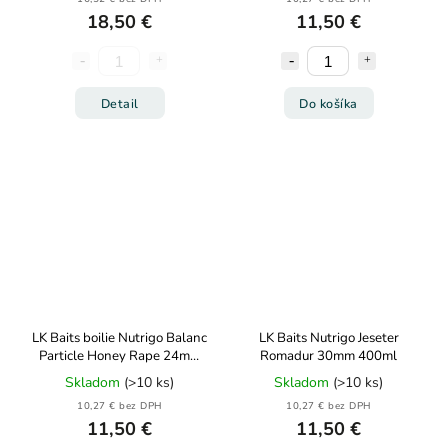
18,50 €
11,50 €
Detail
Do košíka
LK Baits boilie Nutrigo Balanc
LK Baits Nutrigo Jeseter
Particle Honey Rape 24mm
Romadur 30mm 400ml
250ml
Skladom
(>10 ks)
Skladom
(>10 ks)
10,27 € bez DPH
10,27 € bez DPH
11,50 €
11,50 €