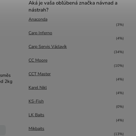
Aká je vaša obľúbená značka návnad a
nástrah?
Anaconda
(3%)
Carp Inferno
(4%)
Carp Servis Václavík
(34%)
CC Moore
(10%)
CCT Master
 směs
(4%)
ed 2kg
Karel Nikl
(4%)
KS-Fish
(0%)
LK Baits
(4%)
Mikbaits
(13%)