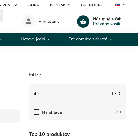
A PLATBA
GDPR
KONTAKTY
OBCHODNÉ PODMIENKY
Nákupný košík
Prihlásenie
Prázdny košík
Hotové jedlá
Pre domáce zvieratá
Výp
Filtre
4
€
13
€
Na sklade
20
Top 10 produktov