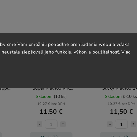
aby sme Vám umožnili pohodlné prehliadanie webu a vďaka
neustále zlepšovali jeho funkcie, výkon a použiteľnosť. Viac
směs
Bait-Tech krmítková směs
Bait-Tech krmítková
apple
Super Method Mix
Sticky Method 2
Strawberry 2kg
Skladom
(10 ks)
Skladom
(>10 ks
10,27 € bez DPH
10,27 € bez DPH
11,50 €
11,50 €