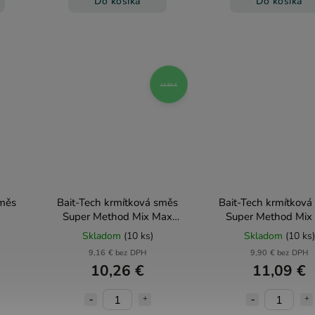
Do košíka
Do košíka
11,50 €
směs
Bait-Tech krmítková směs
Bait-Tech krmítková
Super Method Mix Max
Super Method Mix
Feeder 2kg
Skladom
(10 ks)
Skladom
(10 ks)
9,16 € bez DPH
9,90 € bez DPH
10,26 €
11,09 €