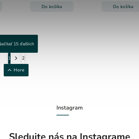
Do košíka
Do košíka
Načítať 15 ďalších
1
2
Hore
Instagram
Sledujte nás na Instagrame