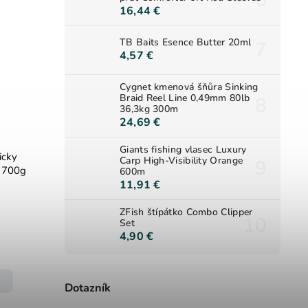
16,44 €
TB Baits Esence Butter 20ml
4,57 €
Cygnet kmenová šňůra Sinking
Braid Reel Line 0,49mm 80lb
36,3kg 300m
24,69 €
Giants fishing vlasec Luxury
icky
Carp High-Visibility Orange
 700g
600m
11,91 €
ZFish štípátko Combo Clipper
Set
4,90 €
Dotazník