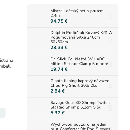
Mistrall dětský set s prutem
2,4m
94,75 €
Delphin Podběrák Kovový Kříž A
Pogumovaná Síťka 240cm
60x60cm
23,33 €
Dr. Slick Co. kleště 3V1 XBC
ástraha
Mitten Scissor Clamp 5 modré
mbells
19,74 €
Giants fishing kaprový návazec
Chod Rig Short 20lb 2ks
2,84 €
Savage Gear 3D Shrimp Twitch
SR Red Shrimp 5,2cm 5,5g
5,32 €
Wychwood pouzdro na jeden
prut Comforter 9ft Rod Sleeves