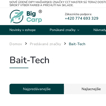
NOVÉ ÚDENÉ DIPY MAĎARSKEJ ZNAČKY CCT MASTER SÚ TERAZ DOS
ŠIROKÝ VÝBER FARIEB A PRÍCHUTÍ NA SKLADE.
Zákaznícka podpora:
+420 774 693 329
Novinky v eshope
Ponúkané značky
Návnady
Domov
Predávané značky
Bait-Tech
/
/
Bait-Tech
Najpredávanejšie
Najlacnejšie