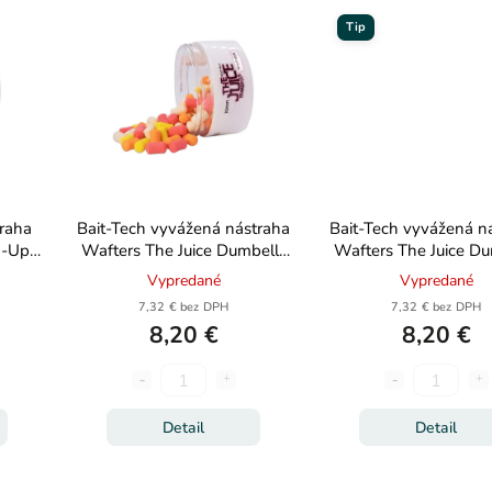
Tip
traha
Bait-Tech vyvážená nástraha
Bait-Tech vyvážená n
p-Ups
Wafters The Juice Dumbells
Wafters The Juice Du
10mm 100ml
8mm 100ml
Vypredané
Vypredané
7,32 € bez DPH
7,32 € bez DPH
8,20 €
8,20 €
Detail
Detail