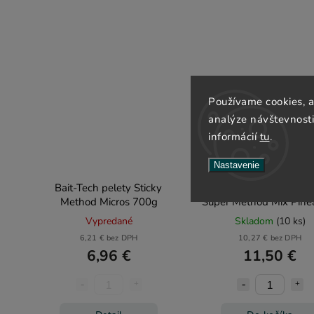
Používame cookies, 
analýze návštevnosti 
informácií
tu
.
Nastavenie
Bait-Tech pelety Sticky
Bait-Tech krmítková 
Method Micros 700g
Super Method Mix Pine
2kg
Vypredané
Skladom
(10 ks)
6,21 € bez DPH
10,27 € bez DPH
6,96 €
11,50 €