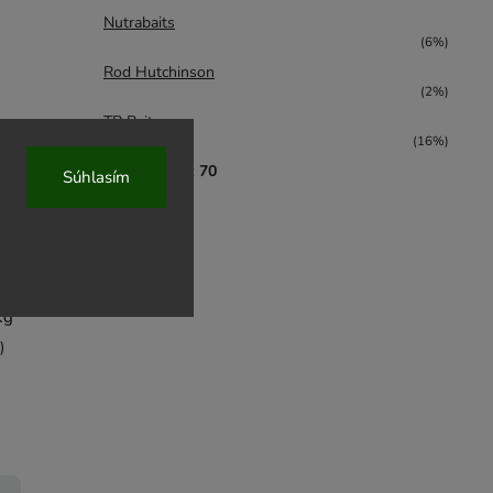
Nutrabaits
(6%)
Rod Hutchinson
(2%)
TB Baits
(16%)
Počet hlasov:
70
Súhlasím
 směs
kg
)