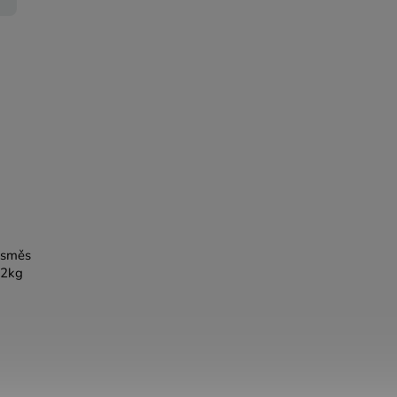
 směs
 2kg