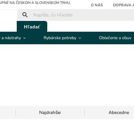
TUPNÉ NA ČESKOM A SLOVENSKOM TRHU.
O NÁS
DOPRAVA 
Hľadať
 a nástrahy
Rybárske potreby
Oblečenie a obuv
Najdrahšie
Abecedne