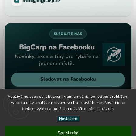
info@bigcarp.cz
SLEDUJTE NÁS
BigCarp na Facebooku
Novinky, akce a tipy pro rybáře na
jednom místě.
Sledovat na Facebooku
Používáme cookies, abychom Vám umožnili pohodlné prohlížení
webu a díky analýze provozu webu neustále zlepšovali jeho
funkce, výkon a použitelnost. Více informací
zde
.
Copyright 2026
Big Carp
. Všechna práva vyhrazena.
Vytvořil
Shoptet
| Design
Shoptak.cz
Nastavení
Nové kouřové dipy maďarské značky CCT Master nově na
Souhlasím
českém a slovenském trhu. Velký výběr barev a příchutí již