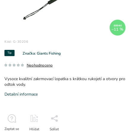
339 Kč
–11 %
Kód:
G-30206
Tip
Značka:
Giants Fishing
Neohodnoceno
Vysoce kvalitní zakrmovací lopatka s krátkou rukojetí a otvory pro
odtok vody.
Detailní informace
Zeptat se
Hlídat
Sdílet