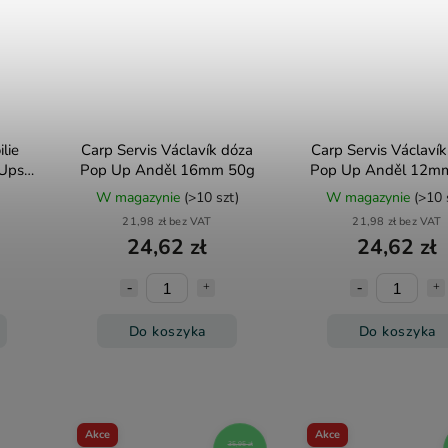
lie
Carp Servis Václavík dóza
Carp Servis Václaví
 Ups
Pop Up Anděl 16mm 50g
Pop Up Anděl 12m
)
W magazynie
(>10 szt)
W magazynie
(>10 
21,98 zł bez VAT
21,98 zł bez VAT
24,62 zł
24,62 zł
Do koszyka
Do koszyka
Akce
Akce
35,95 zł