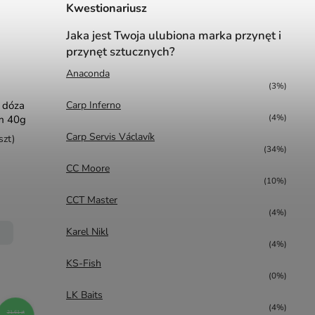
Kwestionariusz
Jaka jest Twoja ulubiona marka przynęt i
przynęt sztucznych?
Anaconda
(3%)
k dóza
Carp Inferno
(4%)
m 40g
Carp Servis Václavík
szt)
(34%)
CC Moore
(10%)
CCT Master
(4%)
Karel Nikl
(4%)
KS-Fish
(0%)
LK Baits
(4%)
21,61 zł