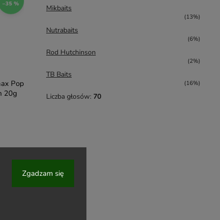
–35 %
Mikbaits
(13%)
Nutrabaits
(6%)
Rod Hutchinson
(2%)
TB Baits
nax Pop
(16%)
m 20g
Liczba głosów:
70
Zgadzam się