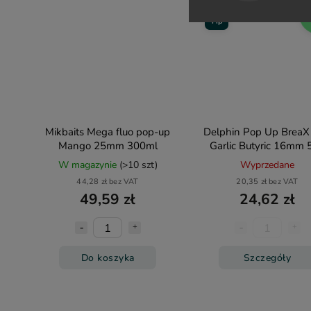
Akce
–
Tip
Mikbaits Mega fluo pop-up
Delphin Pop Up BreaX
Mango 25mm 300ml
Garlic Butyric 16mm 
W magazynie
(>10 szt)
Wyprzedane
44,28 zł bez VAT
20,35 zł bez VAT
49,59 zł
24,62 zł
Do koszyka
Szczegóły