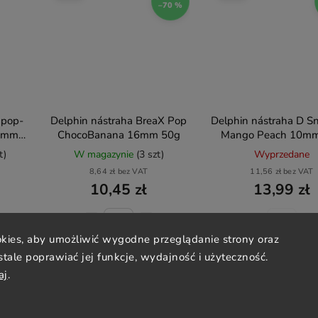
–70 %
 pop-
Delphin nástraha BreaX Pop
Delphin nástraha D S
10mm
ChocoBanana 16mm 50g
Mango Peach 10m
t)
W magazynie
(3 szt)
Wyprzedane
8,64 zł bez VAT
11,56 zł bez VAT
10,45 zł
13,99 zł
ies, aby umożliwić wygodne przeglądanie strony oraz
Do koszyka
Szczegóły
 stale poprawiać jej funkcje, wydajność i użyteczność.
aj
.