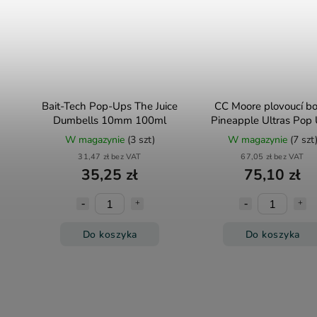
Bait-Tech Pop-Ups The Juice
CC Moore plovoucí boi
Dumbells 10mm 100ml
Pineapple Ultras Pop
14mm 70ks
W magazynie
(3 szt)
W magazynie
(7 szt
31,47 zł bez VAT
67,05 zł bez VAT
35,25 zł
75,10 zł
Do koszyka
Do koszyka