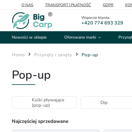
O NAS
TRANSPORT I PŁATNOŚĆ
GDPR
KO
Wsparcie klienta:
+420 774 693 329
Nowości w sklepie
Oferowane marki
Przynęt
Home
Przynęty i zanęty
Pop-up
/
/
Pop-up
Kulki pływające
Dip
(pop-up)
Najczęściej sprzedawane