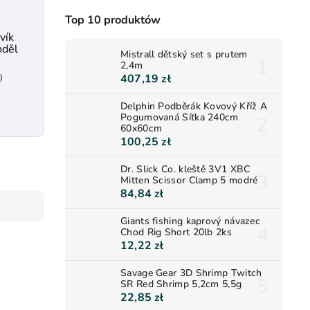
Top 10 produktów
vík
nděl
Mistrall dětský set s prutem
2,4m
)
407,19 zł
Delphin Podběrák Kovový Kříž A
Pogumovaná Síťka 240cm
60x60cm
100,25 zł
Dr. Slick Co. kleště 3V1 XBC
Mitten Scissor Clamp 5 modré
84,84 zł
Giants fishing kaprový návazec
Chod Rig Short 20lb 2ks
12,22 zł
Savage Gear 3D Shrimp Twitch
SR Red Shrimp 5,2cm 5,5g
22,85 zł