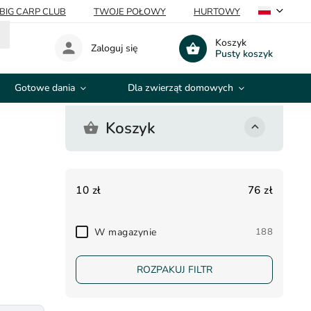
BIG CARP CLUB
TWOJE POŁOWY
HURTOWY
Koszyk
Zaloguj się
Pusty koszyk
Gotowe dania
Dla zwierząt domowych
Wypr
Koszyk
10
zł
76
zł
W magazynie
188
ROZPAKUJ FILTR