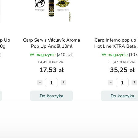
op Up
Carp Servis Václavík Aroma
Carp Inferno pop up b
40g
Pop Up Anděl 10ml
Hot Line XTRA Bet
150ml
)
W magazynie
(>10 szt)
W magazynie
(10 s
14,49 zł bez VAT
31,47 zł bez VAT
17,53 zł
35,25 zł
Do koszyka
Do koszyka