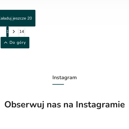
aładuj jeszcze 20
1
14
Do góry
Instagram
Obserwuj nas na Instagramie