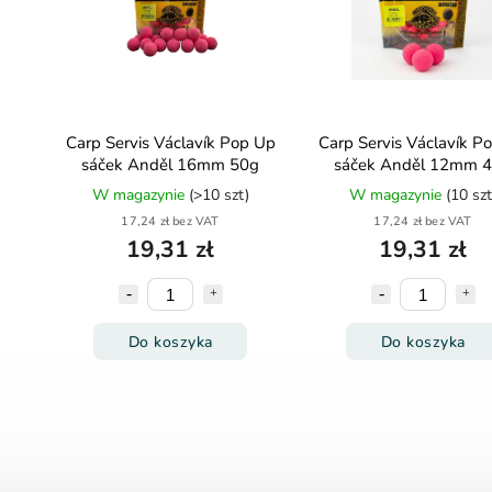
Carp Servis Václavík Pop Up
Carp Servis Václavík P
sáček Anděl 16mm 50g
sáček Anděl 12mm 
W magazynie
(>10 szt)
W magazynie
(10 szt
17,24 zł bez VAT
17,24 zł bez VAT
19,31 zł
19,31 zł
Do koszyka
Do koszyka