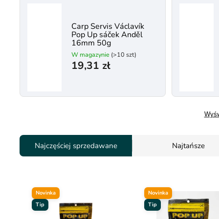
Carp Servis Václavík
Pop Up sáček Anděl
16mm 50g
W magazynie
(>10 szt)
19,31 zł
Wyśw
Najczęściej sprzedawane
Najtańsze
Novinka
Novinka
Tip
Tip