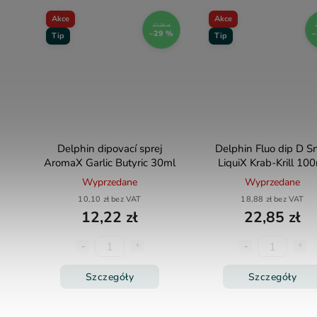
Akce
Akce
17,36 zł
–29 %
–
Tip
Tip
Delphin dipovací sprej
Delphin Fluo dip D S
AromaX Garlic Butyric 30ml
LiquiX Krab-Krill 10
Wyprzedane
Wyprzedane
10,10 zł bez VAT
18,88 zł bez VAT
12,22 zł
22,85 zł
Szczegóły
Szczegóły