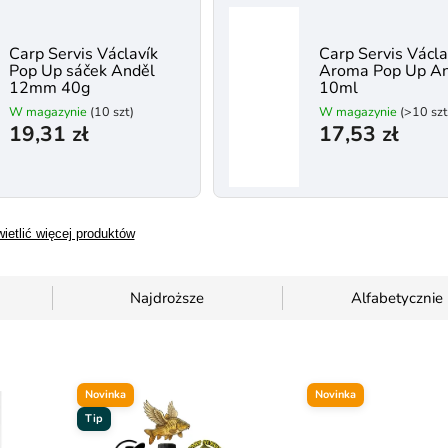
Carp Servis Václavík
Carp Servis Václa
Pop Up sáček Anděl
Aroma Pop Up A
12mm 40g
10ml
W magazynie
(10 szt)
W magazynie
(>10 szt
19,31 zł
17,53 zł
ietlić więcej produktów
Najdroższe
Alfabetycznie
Novinka
Novinka
Tip