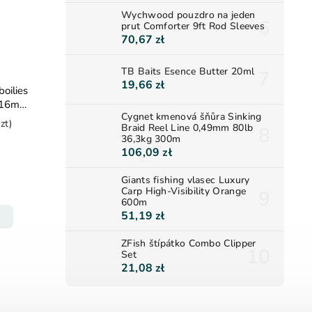
Wychwood pouzdro na jeden
prut Comforter 9ft Rod Sleeves
70,67 zł
TB Baits Esence Butter 20ml
19,66 zł
oilies
a 16mm
Cygnet kmenová šňůra Sinking
zt)
Braid Reel Line 0,49mm 80lb
36,3kg 300m
106,09 zł
Giants fishing vlasec Luxury
Carp High-Visibility Orange
600m
51,19 zł
ZFish štípátko Combo Clipper
Set
21,08 zł