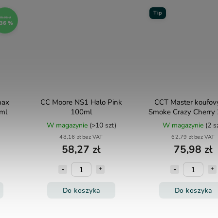
Tip
35,95 zł
36 %
nax
CC Moore NS1 Halo Pink
CCT Master kouřov
0ml
100ml
Smoke Crazy Cherry
W magazynie
(>10 szt)
W magazynie
(2 s
48,16 zł bez VAT
62,79 zł bez VAT
58,27 zł
75,98 zł
Do koszyka
Do koszyka