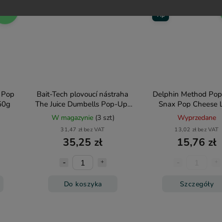
Tip
Akce
35,95 zł
31 %
Tip
 Pop
Bait-Tech plovoucí nástraha
Delphin Method Pop
50g
The Juice Dumbells Pop-Ups
Snax Pop Cheese L
8mm 100ml
12mm 20g
W magazynie
(3 szt)
Wyprzedane
31,47 zł bez VAT
13,02 zł bez VAT
35,25 zł
15,76 zł
Do koszyka
Szczegóły