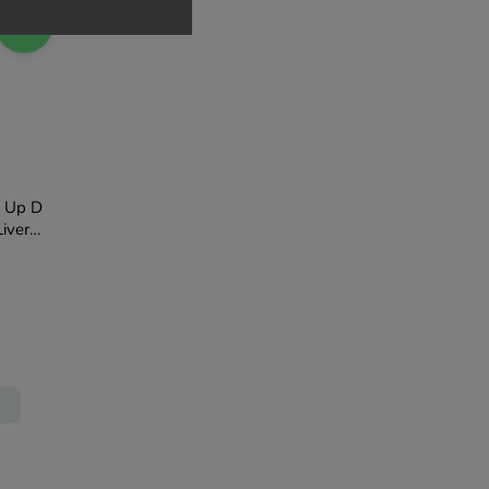
21,61 zł
–27 %
 Up D
iver