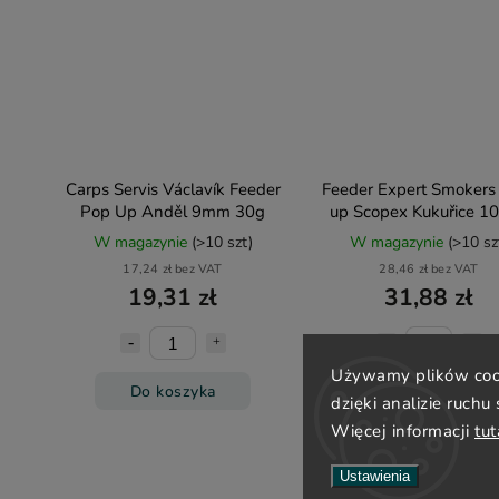
Carps Servis Václavík Feeder
Feeder Expert Smokers
Pop Up Anděl 9mm 30g
up Scopex Kukuřice 
100ml
W magazynie
(>10 szt)
W magazynie
(>10 sz
17,24 zł bez VAT
28,46 zł bez VAT
19,31 zł
31,88 zł
Używamy plików cook
Do koszyka
Do koszyka
dzięki analizie ruchu
Więcej informacji
tut
Ustawienia