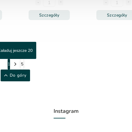
Szczegóły
Szczegóły
aładuj jeszcze 20
1
5
Do góry
Instagram