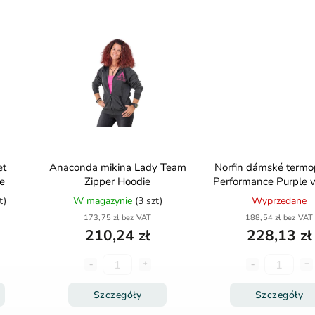
et
Anaconda mikina Lady Team
Norfin dámské termo
e
Zipper Hoodie
Performance Purple v
XS
t)
W magazynie
(3 szt)
Wyprzedane
173,75 zł bez VAT
188,54 zł bez VAT
210,24 zł
228,13 zł
Szczegóły
Szczegóły