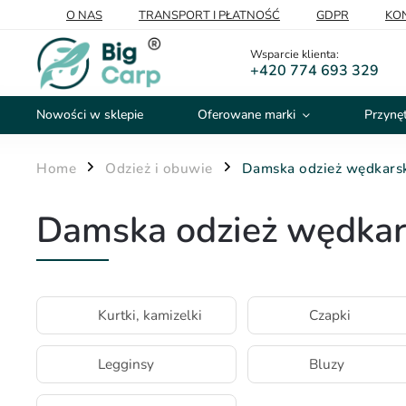
O NAS
TRANSPORT I PŁATNOŚĆ
GDPR
KO
Wsparcie klienta:
+420 774 693 329
Nowości w sklepie
Oferowane marki
Przynęt
Home
Odzież i obuwie
Damska odzież wędkars
/
/
Damska odzież wędkar
Kurtki, kamizelki
Czapki
Legginsy
Bluzy