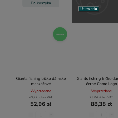
Do koszyka
Do koszyka
Ustawienia
106,09 zł
Giants fishing tričko dámské
Giants fishing tričko d
maskáčové
černé Camo Logo
Wyprzedane
Wyprzedane
43,77 zł bez VAT
73,04 zł bez VAT
52,96 zł
88,38 zł