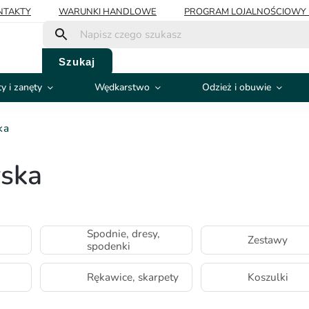
NTAKTY
WARUNKI HANDLOWE
PROGRAM LOJALNOŚCIOWY 
Szukaj
y i zanęty
Wędkarstwo
Odzież i obuwie
ka
ska
Spodnie, dresy,
Zestawy
spodenki
Rękawice, skarpety
Koszulki