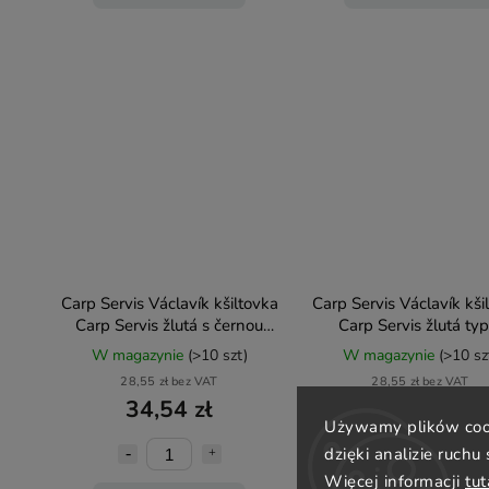
Carp Servis Václavík kšiltovka
Carp Servis Václavík kši
Carp Servis žlutá s černou
Carp Servis žlutá typ
linkou typ 8
W magazynie
(>10 szt)
W magazynie
(>10 sz
28,55 zł bez VAT
28,55 zł bez VAT
34,54 zł
34,54 zł
Używamy plików cook
dzięki analizie ruchu
Więcej informacji
tut