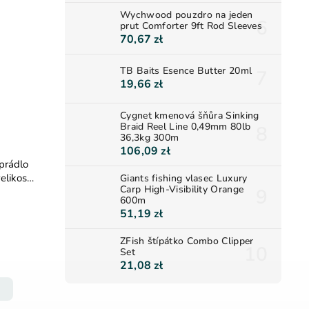
Wychwood pouzdro na jeden
prut Comforter 9ft Rod Sleeves
70,67 zł
TB Baits Esence Butter 20ml
19,66 zł
Cygnet kmenová šňůra Sinking
Braid Reel Line 0,49mm 80lb
36,3kg 300m
106,09 zł
prádlo
elikost
Giants fishing vlasec Luxury
Carp High-Visibility Orange
600m
51,19 zł
ZFish štípátko Combo Clipper
Set
21,08 zł