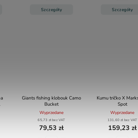
Szczegóły
Szczegóły
na
Giants fishing klobouk Camo
Kumu tričko X Mark
L
Bucket
Spot
Wyprzedane
Wyprzedane
65,73 zł bez VAT
131,60 zł bez VAT
79,53 zł
159,23 zł