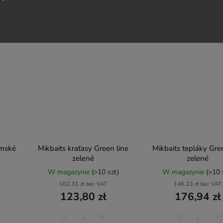
Do koszyka
Szczegóły
ámské
Mikbaits kraťasy Green line
Mikbaits tepláky Gree
zelené
zelené
W magazynie
(>10 szt)
W magazynie
(>10 
102,31 zł bez VAT
146,23 zł bez VAT
123,80 zł
176,94 zł