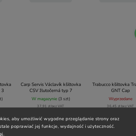
ltovka
Carp Servis Václavík kšiltovka
Trabucco kšiltovka T
 3
CSV žlutočerná typ 7
GNT Cap
t)
W magazynie
(3 szt)
Wyprzedane
37,91 zł bez VAT
36,45 zł bez VAT
45,87 zł
44,10 zł
ies, aby umożliwić wygodne przeglądanie strony oraz
 stale poprawiać jej funkcje, wydajność i użyteczność.
aj
.