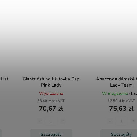
 Hat
Giants fishing kšiltovka Cap
Anaconda dámské t
Pink Lady
Lady Team
)
Wyprzedane
W magazynie
(1 s
58,40 zł bez VAT
62,50 zł bez VAT
70,67 zł
75,63 zł
Szczegóły
Szczegóły