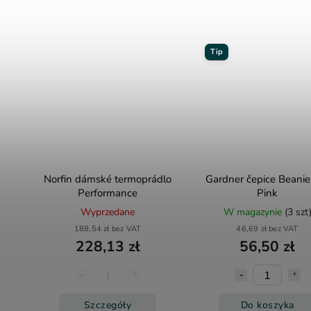
Tip
Norfin dámské termoprádlo
Gardner čepice Beanie
Performance
Pink
Wyprzedane
W magazynie
(3 szt
188,54 zł bez VAT
46,69 zł bez VAT
228,13 zł
56,50 zł
Szczegóły
Do koszyka