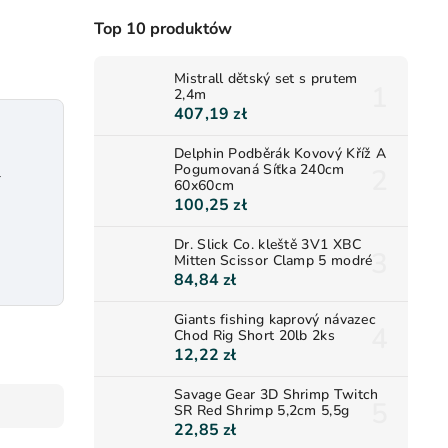
Top 10 produktów
Mistrall dětský set s prutem
2,4m
407,19 zł
Delphin Podběrák Kovový Kříž A
Pogumovaná Síťka 240cm
r
60x60cm
100,25 zł
Dr. Slick Co. kleště 3V1 XBC
Mitten Scissor Clamp 5 modré
84,84 zł
Giants fishing kaprový návazec
Chod Rig Short 20lb 2ks
12,22 zł
Savage Gear 3D Shrimp Twitch
SR Red Shrimp 5,2cm 5,5g
22,85 zł