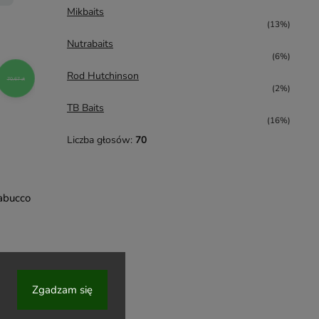
Mikbaits
(13%)
Nutrabaits
(6%)
Rod Hutchinson
70,67 zł
(2%)
TB Baits
(16%)
Liczba głosów:
70
rabucco
Zgadzam się