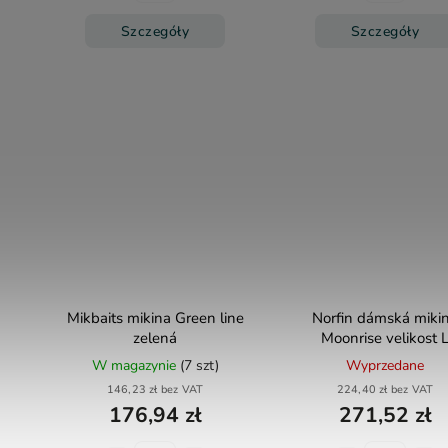
Szczegóły
Szczegóły
Mikbaits mikina Green line
Norfin dámská miki
zelená
Moonrise velikost 
W magazynie
(7 szt)
Wyprzedane
146,23 zł bez VAT
224,40 zł bez VAT
176,94 zł
271,52 zł