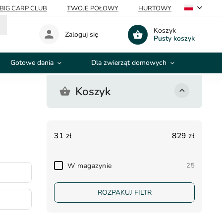
BIG CARP CLUB
TWOJE POŁOWY
HURTOWY
Koszyk
Zaloguj się
Pusty koszyk
Gotowe dania
Dla zwierząt domowych
Wypr
Koszyk
31
zł
829
zł
W magazynie
25
ROZPAKUJ FILTR