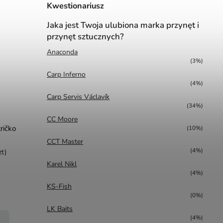
Kwestionariusz
Jaka jest Twoja ulubiona marka przynęt i
przynęt sztucznych?
Anaconda
(3%)
Carp Inferno
(4%)
Carp Servis Václavík
(34%)
CC Moore
ričko
(10%)
CCT Master
(4%)
zt)
Karel Nikl
(4%)
KS-Fish
(0%)
LK Baits
(4%)