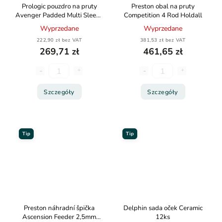
Prologic pouzdro na pruty
Preston obal na pruty
Avenger Padded Multi Sleeve
Competition 4 Rod Holdall
2 Rod 13ft
Wyprzedane
Wyprzedane
222,90 zł bez VAT
381,53 zł bez VAT
269,71 zł
461,65 zł
Szczegóły
Szczegóły
Tip
Tip
Preston náhradní špička
Delphin sada oček Ceramic
Ascension Feeder 2,5mm
12ks