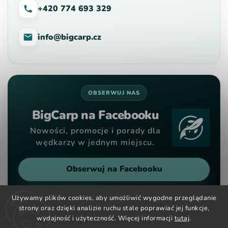
+420 774 693 329
info@bigcarp.cz
OBSERWUJ NAS
BigCarp na Facebooku
Nowości, promocje i porady dla
wędkarzy w jednym miejscu.
Obserwuj na Facebooku
Używamy plików cookies, aby umożliwić wygodne przeglądanie
strony oraz dzięki analizie ruchu stale poprawiać jej funkcje,
wydajność i użyteczność. Więcej informacji
tutaj
.
Copyright 2026
Big Carp
. Wszystkie prawa zastrzeżone.