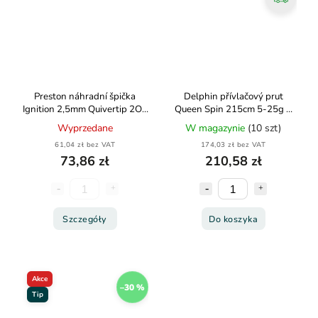
Preston náhradní špička
Delphin přívlačový prut
Ignition 2,5mm Quivertip 2OZ
Queen Spin 215cm 5-25g 2
Red
díly
Wyprzedane
W magazynie
(10 szt)
61,04 zł bez VAT
174,03 zł bez VAT
73,86 zł
210,58 zł
Szczegóły
Do koszyka
Akce
–30 %
Tip