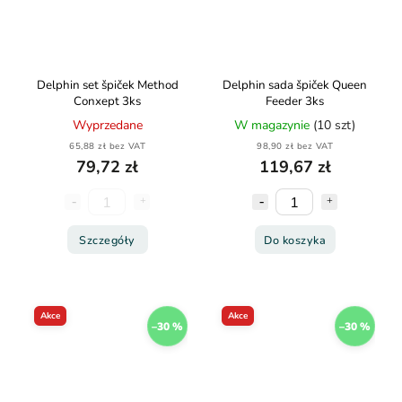
Delphin set špiček Method
Delphin sada špiček Queen
Conxept 3ks
Feeder 3ks
Wyprzedane
W magazynie
(10 szt)
65,88 zł bez VAT
98,90 zł bez VAT
79,72 zł
119,67 zł
Szczegóły
Do koszyka
Akce
Akce
–30 %
–30 %