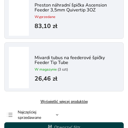
Preston náhradní špička Ascension
Feeder 3,5mm Quivertip 3OZ
Wyprzedane
83,10 zł
Mivardi tubus na feederové špičky
Feeder Tip Tube
W magazynie
(3 szt)
26,46 zł
Wyświetlić więcej produktów
Najczęściej
sprzedawane
Najtańsze
Otworzyć filtr