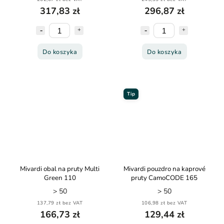
317,83 zł
296,87 zł
Do koszyka
Do koszyka
Tip
Mivardi obal na pruty Multi
Mivardi pouzdro na kaprové
Green 110
pruty CamoCODE 165
> 50
> 50
137,79 zł bez VAT
106,98 zł bez VAT
166,73 zł
129,44 zł