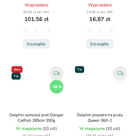
Quivertip 2OZ
Wyprzedane
Wyprzedane
83,93 zł bez VAT
13,94 zł bez VAT
101,56 zł
16,87 zł
Szczegóły
Szczegóły
Akce
Tip
Tip
–20 %
Delphin sumcový prut Danger
Delphin pouzdro na pruty
CatFish 285cm 350g
Queen 360-2
W magazynie
(10 szt)
W magazynie
(10 szt)
262,67 zł bez VAT
245,35 zł bez VAT