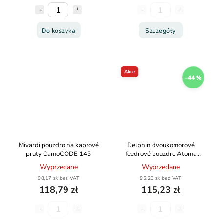
Do koszyka
Szczegóły
Akce
–44 %
Mivardi pouzdro na kaprové
Delphin dvoukomorové
pruty CamoCODE 145
feedrové pouzdro Atoma
120cm
Wyprzedane
Wyprzedane
98,17 zł bez VAT
95,23 zł bez VAT
118,79 zł
115,23 zł