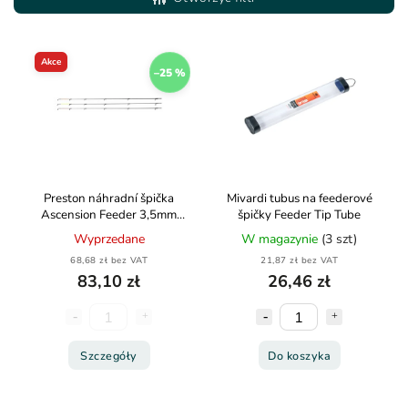
Najdroższe
Alfabetycznie
Akce
–25 %
Preston náhradní špička
Mivardi tubus na feederové
Ascension Feeder 3,5mm
špičky Feeder Tip Tube
Quivertip 3OZ
Wyprzedane
W magazynie
(3 szt)
68,68 zł bez VAT
21,87 zł bez VAT
83,10 zł
26,46 zł
Szczegóły
Do koszyka