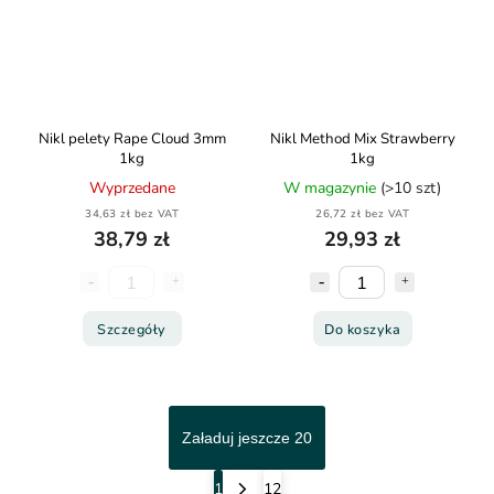
Nikl pelety Rape Cloud 3mm
Nikl Method Mix Strawberry
1kg
1kg
Wyprzedane
W magazynie
(>10 szt)
34,63 zł bez VAT
26,72 zł bez VAT
38,79 zł
29,93 zł
Szczegóły
Do koszyka
Załaduj jeszcze 20
1
12