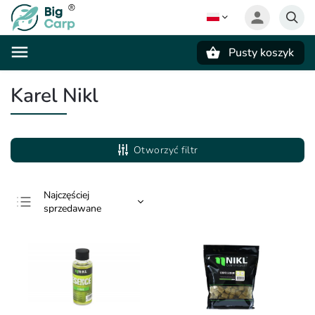
Pusty koszyk
Szukaj
Karel Nikl
Otworzyć filtr
Najczęściej
sprzedawane
Najtańsze
Najdroższe
Alfabetycznie