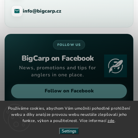
info@bigcarp.cz
FOLLOW US
BigCarp on Facebook
News, promotions and tips for
anglers in one place.
Follow on Facebook
Používáme cookies, abychom Vám umožnili pohodlné prohlížení
webu a díky analýze provozu webu neustále zlepšovali jeho
funkce, výkon a použitelnost. Více informací
zde
.
Copyright 2026
Big Carp
. All rights reserved.
Vytvořil
Shoptet
| Design
Shoptak.cz
Settings