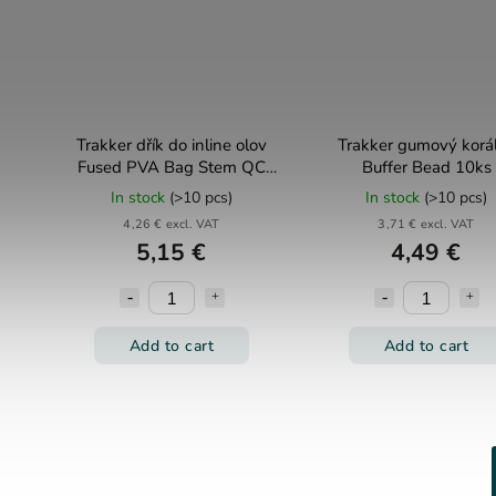
Trakker dřík do inline olov
Trakker gumový korá
Fused PVA Bag Stem QC
Buffer Bead 10ks
Swivel 5ks
In stock
(>10 pcs)
In stock
(>10 pcs)
4,26 € excl. VAT
3,71 € excl. VAT
5,15 €
4,49 €
Add to cart
Add to cart