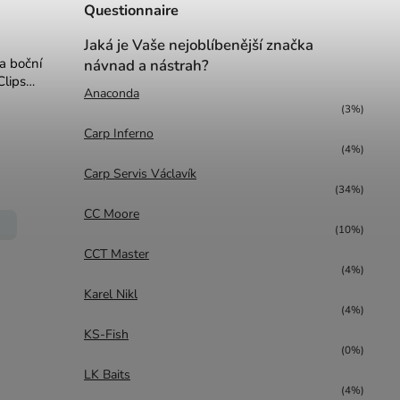
Questionnaire
Jaká je Vaše nejoblíbenější značka
a boční
návnad a nástrah?
Clips
Anaconda
(3%)
Carp Inferno
(4%)
Carp Servis Václavík
(34%)
CC Moore
(10%)
CCT Master
(4%)
Karel Nikl
(4%)
KS-Fish
(0%)
LK Baits
(4%)