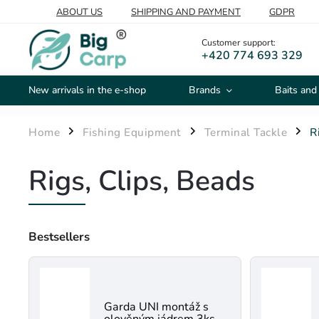
ABOUT US
SHIPPING AND PAYMENT
GDPR
Customer support:
+420 774 693 329
New arrivals in the e-shop
Brands
Baits and
Home
Fishing Equipment
Terminal Tackle
R
/
/
/
Rigs, Clips, Beads
Bestsellers
Garda UNI montáž s