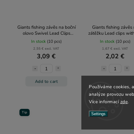
Giants fishing závěs na boční
Giants fishing závěs
olovo Swivel Lead Clips
zátěžku Lead clips wit
Brown 5ks
Green 10ks
In stock
(10 pcs)
In stock
(10 pcs)
2,55 € excl. VAT
1,67 € excl. VAT
3,09 €
2,02 €
Add to cart
Add to cart
Používáme cookies, 
analýze provozu webu
Více informací
zde
.
Tip
Settings