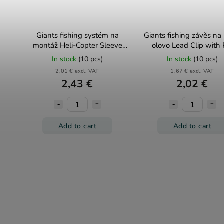
Giants fishing systém na
Giants fishing závěs na
montáž Heli-Copter Sleeve
olovo Lead Clip with 
Green 5ks
Brown 10ks
In stock
(10 pcs)
In stock
(10 pcs)
2,01 € excl. VAT
1,67 € excl. VAT
2,43 €
2,02 €
Add to cart
Add to cart