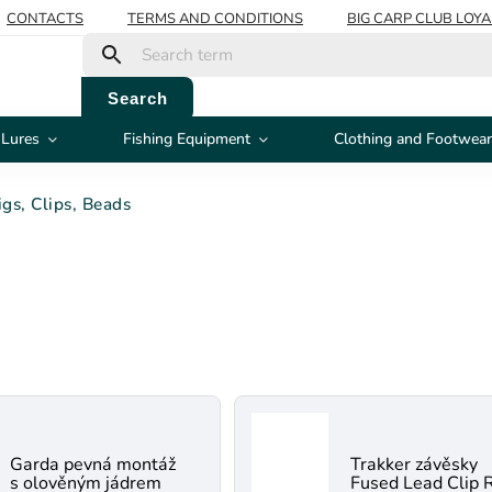
CONTACTS
TERMS AND CONDITIONS
BIG CARP CLUB LOY
Search
 Lures
Fishing Equipment
Clothing and Footwear
igs, Clips, Beads
Garda pevná montáž
Trakker závěsky
s olověným jádrem
Fused Lead Clip 