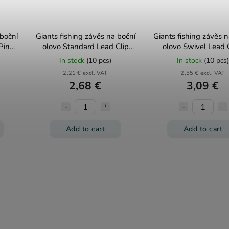
 boční
Giants fishing závěs na boční
Giants fishing závěs n
Pin
olovo Standard Lead Clip
olovo Swivel Lead 
Green 10ks
Green 5ks
In stock
(10 pcs)
In stock
(10 pcs)
2,21 € excl. VAT
2,55 € excl. VAT
2,68 €
3,09 €
Add to cart
Add to cart