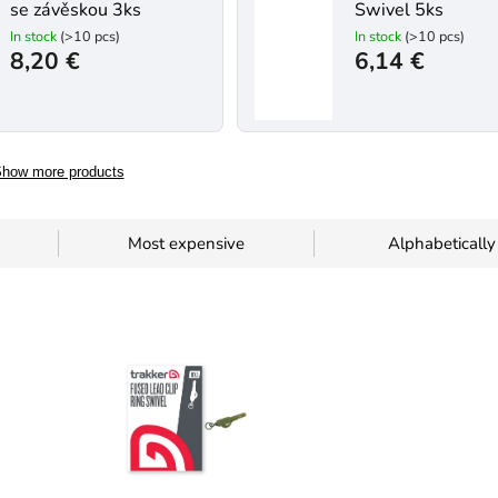
se závěskou 3ks
Swivel 5ks
In stock
(>10 pcs)
In stock
(>10 pcs)
8,20 €
6,14 €
how more products
Most expensive
Alphabetically