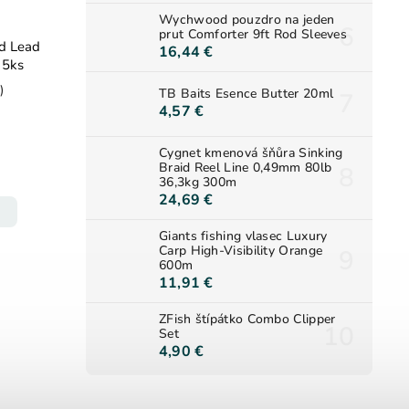
Wychwood pouzdro na jeden
prut Comforter 9ft Rod Sleeves
d Lead
16,44 €
Clip Quick Change 5ks
)
TB Baits Esence Butter 20ml
4,57 €
Cygnet kmenová šňůra Sinking
Braid Reel Line 0,49mm 80lb
36,3kg 300m
24,69 €
Giants fishing vlasec Luxury
Carp High-Visibility Orange
600m
11,91 €
ZFish štípátko Combo Clipper
Set
4,90 €