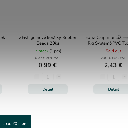
lek
ZFish gumové korálky Rubber
Extra Carp montáž Hel
Beads 20ks
Rig System&PVC Tu
In stock
(1 pcs)
Sold out
0,82 € excl. VAT
2,01 € excl. VAT
0,99 €
2,43 €
Detail
Detail
Load 20 more