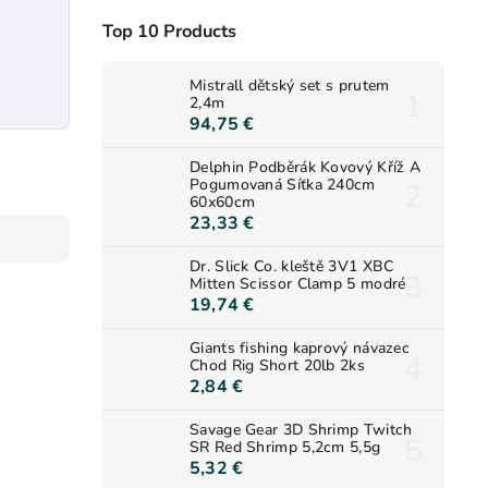
Top 10 Products
Mistrall dětský set s prutem
2,4m
94,75 €
Delphin Podběrák Kovový Kříž A
Pogumovaná Síťka 240cm
60x60cm
23,33 €
Dr. Slick Co. kleště 3V1 XBC
Mitten Scissor Clamp 5 modré
19,74 €
Giants fishing kaprový návazec
Chod Rig Short 20lb 2ks
2,84 €
Savage Gear 3D Shrimp Twitch
SR Red Shrimp 5,2cm 5,5g
5,32 €