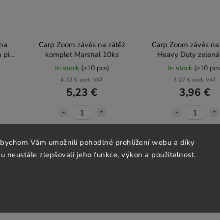
 na
Carp Zoom závěs na zátěž
Carp Zoom závěs na
h pin
komplet Marshal 10ks
Heavy Duty zelená
In stock
(>10 pcs)
In stock
(>10 pcs
4,32 € excl. VAT
3,27 € excl. VAT
5,23 €
3,96 €
Add to cart
Add to cart
abychom Vám umožnili pohodlné prohlížení webu a díky
 neustále zlepšovali jeho funkce, výkon a použitelnost.