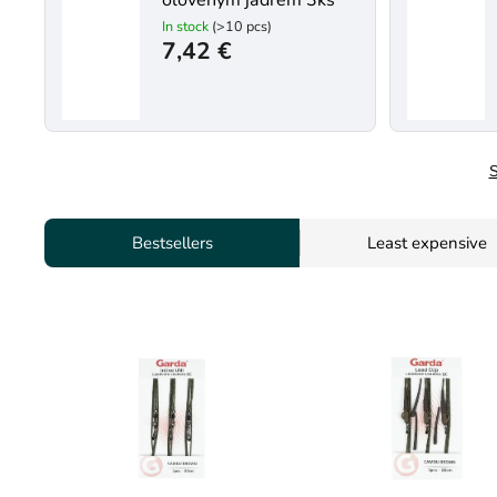
olověným jádrem 3ks
In stock
(>10 pcs)
7,42 €
S
Bestsellers
Least expensive