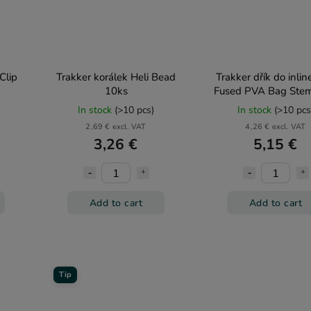
Clip
Trakker korálek Heli Bead
Trakker dřík do inlin
10ks
Fused PVA Bag Stem
Swivel 5ks
In stock
(>10 pcs)
In stock
(>10 pcs
2,69 € excl. VAT
4,26 € excl. VAT
3,26 €
5,15 €
Add to cart
Add to cart
Tip