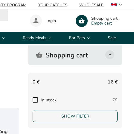
ALTY PROGRAM
YOUR CATCHES
WHOLESALE
Shopping cart
Login
Empty cart
Ready Meals
For Pets
Sale
Shopping cart
0
€
16
€
In stock
79
SHOW FILTER
Ring