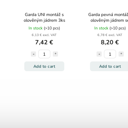
Garda UNI montáž s
Garda pevná montáž
olověným jádrem 3ks
olověným jádrem s
závěskou 3ks
In stock
(>10 pcs)
In stock
(>10 pcs)
6,13 € excl. VAT
6,78 € excl. VAT
7,42 €
8,20 €
Add to cart
Add to cart