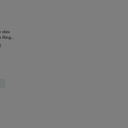
e olov
 Ring
)