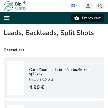
Empty cart
Search
Leads, Backleads, Split Shots
Bestsellers
Carp Zoom sada broků a bužírek na
splávky
In stock
(>10 pcs)
4,90 €