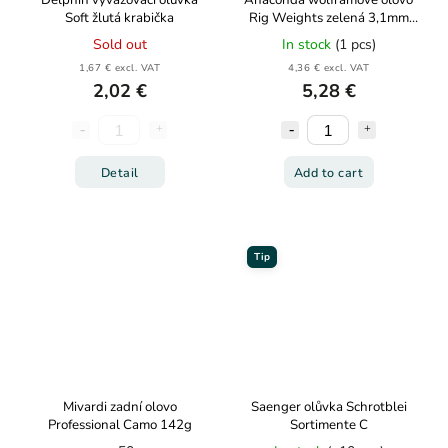
Delphin vyvažovací olůvka
Anaconda wolframové olovo
Soft žlutá krabička
Rig Weights zelená 3,1mm
15ks
Sold out
In stock
(1 pcs)
1,67 € excl. VAT
4,36 € excl. VAT
2,02 €
5,28 €
Detail
Add to cart
Tip
Mivardi zadní olovo
Saenger olůvka Schrotblei
Professional Camo 142g
Sortimente C