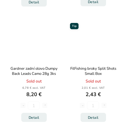
Detail
Detail
Tip
Gardner zadní olovo Dumpy
FilFishing broky Split Shots
Back Leads Camo 28g 3ks
Small Box
Sold out
Sold out
6,78 € excl. VAT
2,01 € excl. VAT
8,20 €
2,43 €
Detail
Detail