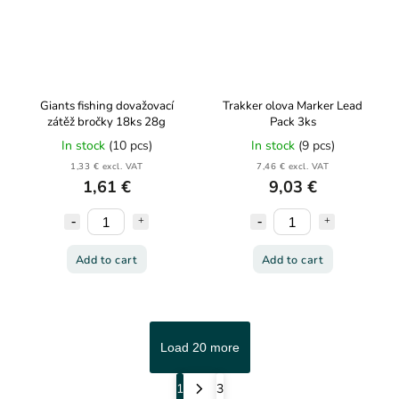
Giants fishing dovažovací
Trakker olova Marker Lead
zátěž bročky 18ks 28g
Pack 3ks
In stock
(10 pcs)
In stock
(9 pcs)
1,33 € excl. VAT
7,46 € excl. VAT
1,61 €
9,03 €
Add to cart
Add to cart
Load 20 more
1
3