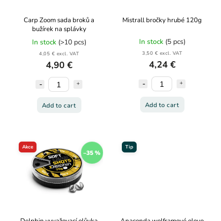
Carp Zoom sada broků a
Mistrall bročky hrubé 120g
bužírek na splávky
In stock
(5 pcs)
In stock
(>10 pcs)
3,50 € excl. VAT
4,05 € excl. VAT
4,24 €
4,90 €
Add to cart
Add to cart
Akce
Tip
–35 %