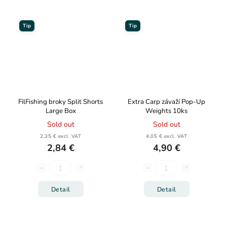
Tip
Tip
FilFishing broky Split Shorts
Extra Carp závaží Pop-Up
Large Box
Weights 10ks
Sold out
Sold out
2,35 € excl. VAT
4,05 € excl. VAT
2,84 €
4,90 €
Detail
Detail