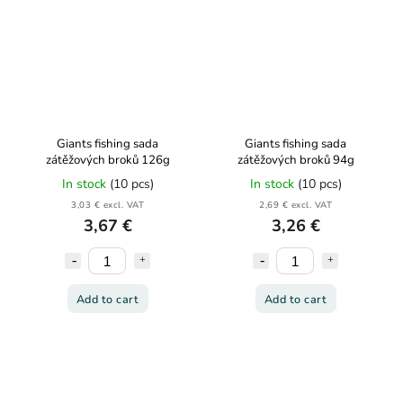
Giants fishing sada
Giants fishing sada
zátěžových broků 126g
zátěžových broků 94g
In stock
(10 pcs)
In stock
(10 pcs)
3,03 € excl. VAT
2,69 € excl. VAT
3,67 €
3,26 €
Add to cart
Add to cart