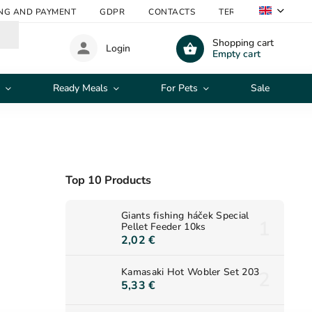
ING AND PAYMENT
GDPR
CONTACTS
TERMS AND CONDITI
Shopping cart
Login
Empty cart
Ready Meals
For Pets
Sale
Top 10 Products
Giants fishing háček Special
Pellet Feeder 10ks
2,02 €
Kamasaki Hot Wobler Set 203
5,33 €