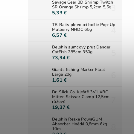
Savage Gear 3D Shrimp Twitch
SR Orange Shrimp 5,2cm 5,5g
5,33 €
TB Baits plovoucí boilie Pop-Up
Mulberry NHDC 65g
6,57 €
Delphin sumcový prut Danger
CatFish 285cm 350g
73,94 €
Giants fishing Marker Float
Large 20g
1,61 €
Dr. Slick Co. kleště 3V1 XBC
Mitten Scissor Clamp 12,5cm
růžové
19,37 €
Delphin Reaxe PowaGUM
Absorber Hnědá 0,8mm 6kg
10m