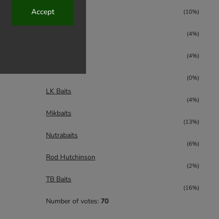
CC Moore
Accept
(10%)
CCT Master
(4%)
Karel Nikl
(4%)
KS-Fish
(0%)
LK Baits
(4%)
Mikbaits
(13%)
Nutrabaits
(6%)
Rod Hutchinson
(2%)
TB Baits
(16%)
Number of votes:
70