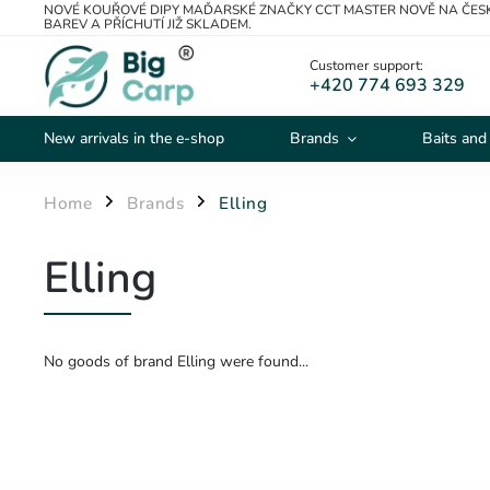
NOVÉ KOUŘOVÉ DIPY MAĎARSKÉ ZNAČKY CCT MASTER NOVĚ NA ČESK
BAREV A PŘÍCHUTÍ JIŽ SKLADEM.
Customer support:
+420 774 693 329
New arrivals in the e-shop
Brands
Baits and
Home
Brands
Elling
/
/
Elling
No goods of brand Elling were found...