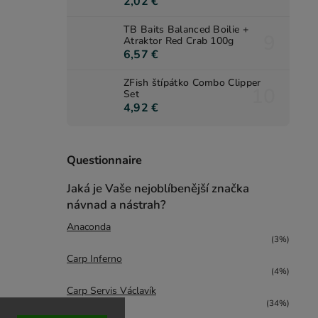
2,02 €
TB Baits Balanced Boilie +
Atraktor Red Crab 100g
6,57 €
ZFish štípátko Combo Clipper
Set
4,92 €
Questionnaire
Jaká je Vaše nejoblíbenější značka
návnad a nástrah?
Anaconda
(3%)
Carp Inferno
(4%)
Carp Servis Václavík
(34%)