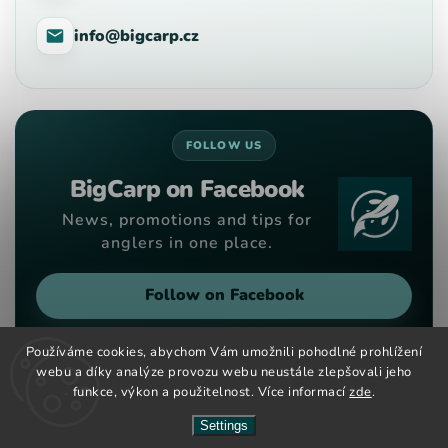
info@bigcarp.cz
FOLLOW US
BigCarp on Facebook
News, promotions and tips for
anglers in one place.
Follow on Facebook
Používáme cookies, abychom Vám umožnili pohodlné prohlížení
webu a díky analýze provozu webu neustále zlepšovali jeho
funkce, výkon a použitelnost. Více informací
zde
.
Copyright 2026
Big Carp
. All rights reserved.
Vytvořil
Shoptet
| Design
Shoptak.cz
Settings