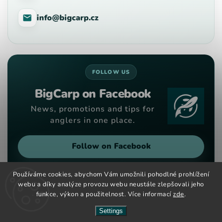
info@bigcarp.cz
FOLLOW US
BigCarp on Facebook
News, promotions and tips for
anglers in one place.
Follow on Facebook
Používáme cookies, abychom Vám umožnili pohodlné prohlížení
webu a díky analýze provozu webu neustále zlepšovali jeho
funkce, výkon a použitelnost. Více informací
zde
.
Copyright 2026
Big Carp
. All rights reserved.
Vytvořil
Shoptet
| Design
Shoptak.cz
Settings