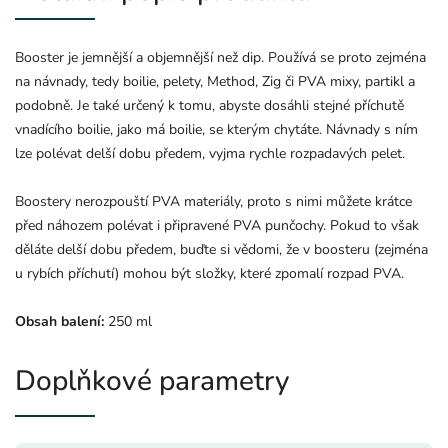
Booster je jemnější a objemnější než dip. Používá se proto zejména
na návnady, tedy boilie, pelety, Method, Zig či PVA mixy, partikl a
podobně. Je také určený k tomu, abyste dosáhli stejné příchutě
vnadícího boilie, jako má boilie, se kterým chytáte. Návnady s ním
lze polévat delší dobu předem, vyjma rychle rozpadavých pelet.
Boostery nerozpouští PVA materiály, proto s nimi můžete krátce
před náhozem polévat i připravené PVA punčochy. Pokud to však
děláte delší dobu předem, buďte si vědomi, že v boosteru (zejména
u rybích příchutí) mohou být složky, které zpomalí rozpad PVA.
Obsah balení:
250 ml
Doplňkové parametry