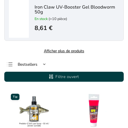
Iron Claw UV-Booster Gel Bloodworm
50g
En stock
(>10 pièce)
8,61 €
Afficher plus de produits
Bestsellers
Le moins cher
Filtre ouvert
Le plus cher
Alphabétiquement
Tip