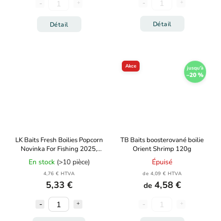
Détail
Détail
Akce
jusqu'à
–20 %
LK Baits Fresh Boilies Popcorn
TB Baits boosterované boilie
Novinka For Fishing 2025,
Orient Shrimp 120g
250ml
En stock
(>10 pièce)
Épuisé
4,76 € HTVA
de 4,09 € HTVA
5,33 €
4,58 €
de