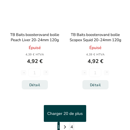
TB Baits boosterované boilie
TB Baits boosterované boilie
Peach Liver 20-24mm 120g
Scopex Squid 20-24mm 120g
Épuisé
Épuisé
4,39 € HTVA
4,39 € HTVA
4,92 €
4,92 €
Détail
Détail
Charger 20 de plus
1
4