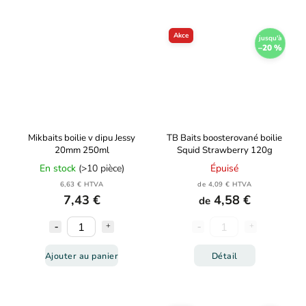
Akce
jusqu'à
–20 %
Mikbaits boilie v dipu Jessy
TB Baits boosterované boilie
20mm 250ml
Squid Strawberry 120g
En stock
(>10 pièce)
Épuisé
6,63 € HTVA
de 4,09 € HTVA
7,43 €
4,58 €
de
Ajouter au panier
Détail