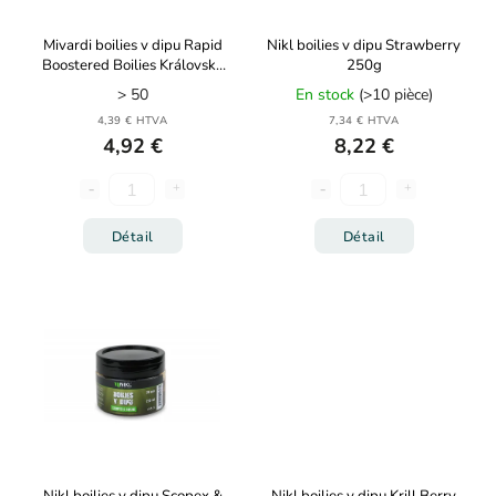
Mivardi boilies v dipu Rapid
Nikl boilies v dipu Strawberry
Boostered Boilies Královská
250g
švestka 250ml
> 50
En stock
(>10 pièce)
4,39 € HTVA
7,34 € HTVA
4,92 €
8,22 €
Détail
Détail