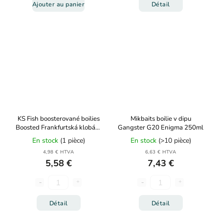
Ajouter au panier
Détail
KS Fish boosterované boilies
Mikbaits boilie v dipu
Boosted Frankfurtská klobása
Gangster G20 Enigma 250ml
150g
En stock
(1 pièce)
En stock
(>10 pièce)
4,98 € HTVA
6,63 € HTVA
5,58 €
7,43 €
Détail
Détail