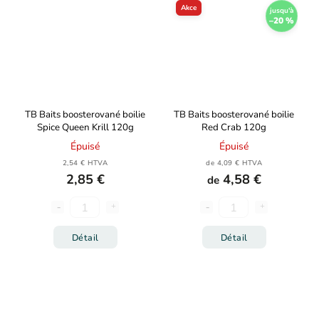
Akce
jusqu'à
–20 %
TB Baits boosterované boilie
TB Baits boosterované boilie
Spice Queen Krill 120g
Red Crab 120g
Épuisé
Épuisé
2,54 € HTVA
de 4,09 € HTVA
2,85 €
4,58 €
de
Détail
Détail