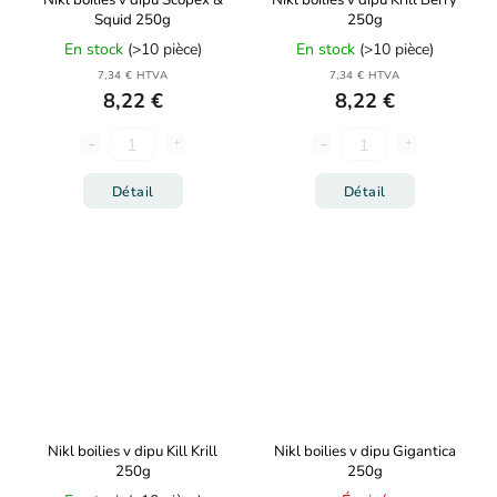
Nikl boilies v dipu Scopex &
Nikl boilies v dipu Krill Berry
Squid 250g
250g
En stock
(>10 pièce)
En stock
(>10 pièce)
7,34 € HTVA
7,34 € HTVA
8,22 €
8,22 €
Détail
Détail
Nikl boilies v dipu Kill Krill
Nikl boilies v dipu Gigantica
250g
250g