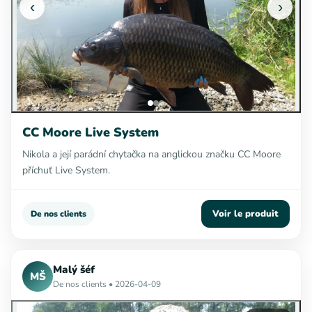
‹
›
CC Moore Live System
Nikola a její parádní chytačka na anglickou značku CC Moore
příchuť Live System.
Voir le produit
De nos clients
Malý šéf
MŠ
De nos clients • 2026-04-09