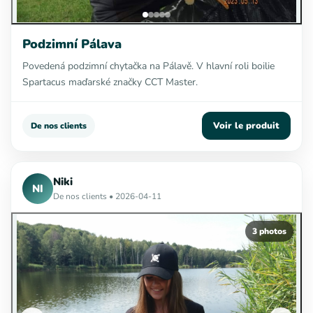
Podzimní Pálava
Povedená podzimní chytačka na Pálavě. V hlavní roli boilie
Spartacus maďarské značky CCT Master.
Voir le produit
De nos clients
Niki
NI
De nos clients • 2026-04-11
3 photos