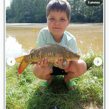
3 photos
‹
›