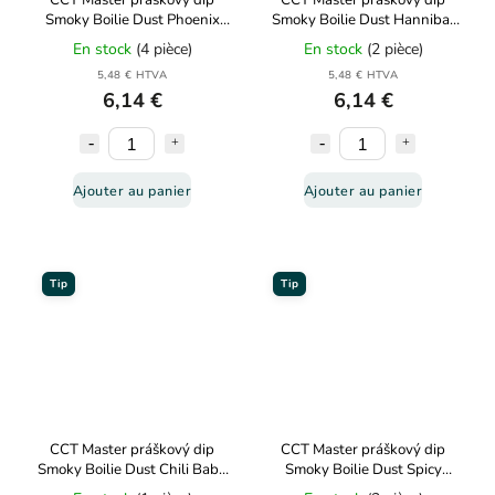
CCT Master práškový dip
CCT Master práškový dip
Smoky Boilie Dust Phoenix
Smoky Boilie Dust Hannibal
Kiwi-N-Butyric 50g
Krill-GLM-Spirulina 50g
En stock
(4 pièce)
En stock
(2 pièce)
5,48 € HTVA
5,48 € HTVA
6,14 €
6,14 €
Ajouter au panier
Ajouter au panier
Tip
Tip
CCT Master práškový dip
CCT Master práškový dip
Smoky Boilie Dust Chili Baby
Smoky Boilie Dust Spicy
50g
Mango Calamari 50g