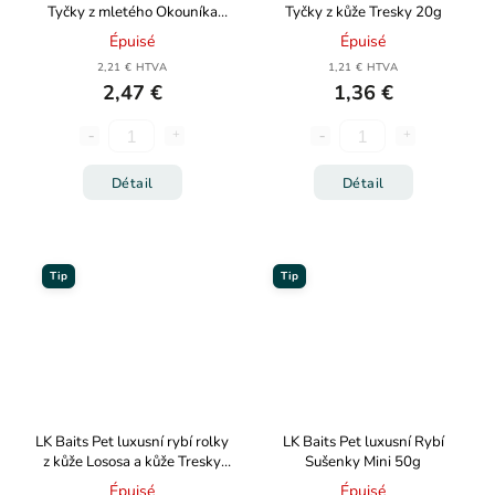
Tyčky z mletého Okouníka
Tyčky z kůže Tresky 20g
60g
Épuisé
Épuisé
2,21 € HTVA
1,21 € HTVA
2,47 €
1,36 €
Détail
Détail
Tip
Tip
LK Baits Pet luxusní rybí rolky
LK Baits Pet luxusní Rybí
z kůže Lososa a kůže Tresky
Sušenky Mini 50g
2ks 20g
Épuisé
Épuisé