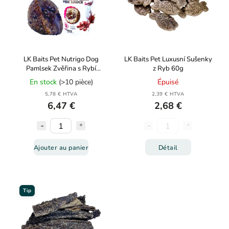
LK Baits Pet Nutrigo Dog
LK Baits Pet Luxusní Sušenky
Pamlsek Zvěřina s Rybí
z Ryb 60g
Omáčkou,L-XL,200g
En stock
(>10 pièce)
Épuisé
5,78 € HTVA
2,39 € HTVA
6,47 €
2,68 €
Ajouter au panier
Détail
Tip