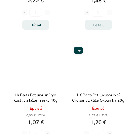
2,72 €
1,48 €
Détail
Détail
Tip
LK Baits Pet luxusní rybí
LK Baits Pet luxusní rybí
kostky z kůže Tresky 40g
Croisant z kůže Okouníka 20g
Épuisé
Épuisé
0,96 € HTVA
1,07 € HTVA
1,07 €
1,20 €