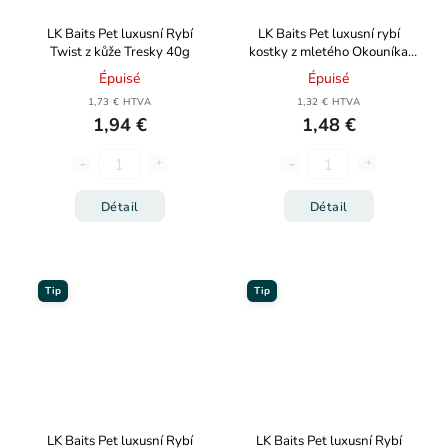
LK Baits Pet luxusní Rybí
LK Baits Pet luxusní rybí
Twist z kůže Tresky 40g
kostky z mletého Okouníka
40g
Épuisé
Épuisé
1,73 € HTVA
1,32 € HTVA
1,94 €
1,48 €
Détail
Détail
Tip
Tip
LK Baits Pet luxusní Rybí
LK Baits Pet luxusní Rybí