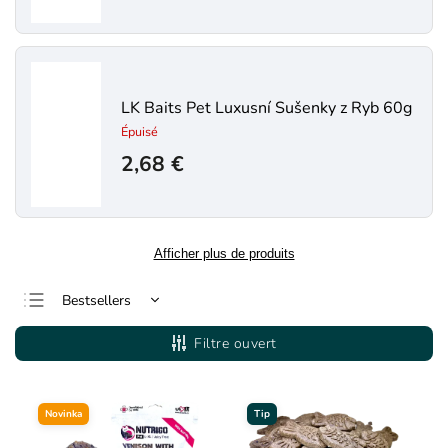
LK Baits Pet Luxusní Sušenky z Ryb 60g
Épuisé
2,68 €
Afficher plus de produits
Bestsellers
Le moins cher
Filtre ouvert
Le plus cher
Alphabétiquement
Novinka
Tip