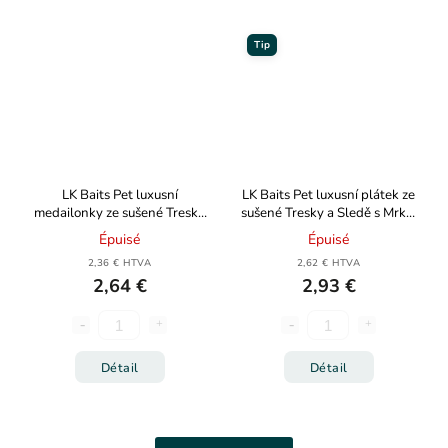
Tip
LK Baits Pet luxusní
LK Baits Pet luxusní plátek ze
medailonky ze sušené Tresky
sušené Tresky a Sledě s Mrkví
s brusinkami, mrkví, dýní 40g
80g
Épuisé
Épuisé
2,36 € HTVA
2,62 € HTVA
2,64 €
2,93 €
Détail
Détail