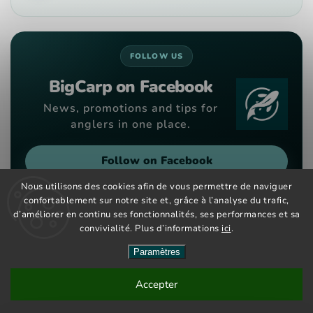
FOLLOW US
BigCarp on Facebook
News, promotions and tips for
anglers in one place.
Follow on Facebook
Nous utilisons des cookies afin de vous permettre de naviguer
confortablement sur notre site et, grâce à l’analyse du trafic,
d’améliorer en continu ses fonctionnalités, ses performances et sa
convivialité. Plus d’informations
ici
.
Copyright 2026
Big Carp
. Tous droits réservés.
Vytvořil
Shoptet
| Design
Shoptak.cz
Paramètres
Nové kouřové dipy maďarské značky CCT Master nově na
Accepter
českém a slovenském trhu. Velký výběr barev a příchutí již
skladem.