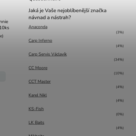
Jaká je Vaše nejoblíbenější značka
návnad a nástrah?
nnie
Anaconda
 10ks
(3%)
e)
Carp Inferno
(4%)
Carp Servis Václavík
(34%)
CC Moore
(10%)
CCT Master
(4%)
Karel Nikl
(4%)
KS-Fish
(0%)
LK Baits
(4%)