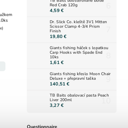
TB Baits boosterované boilie
Red Crab 120g
4,59 €
roužkem
10ks
Dr. Slick Co. kleště 3V1 Mitten
Scissor Clamp 4-3/4 Prism
e)
Finish
19,80 €
Giants fishing háček s lopatkou
Carp Hooks with Spade End
10ks
1,61 €
Giants fishing křeslo Moon Chair
Deluxe + přepravní taška
140,51 €
TB Baits obalovací pasta Peach
Liver 200ml
3,27 €
Questionnaire