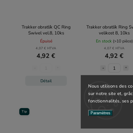
Trakker obratlík QC Ring
Trakker obratlík Ring S
Swivel vel.8, 10ks
velikost 8, 10ks
Épuisé
En stock
(>10 pièce)
4,07 € HTVA
4,07 € HTVA
4,92 €
4,92 €
Ajouter au
Détail
panier
Nous utilisons des c
sur notre site et, grâ
fonctionnalités, ses 
Tip
Tip
Paramètres