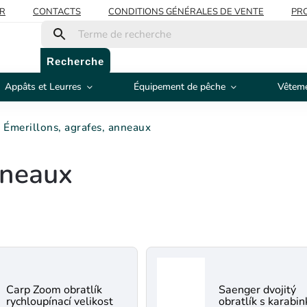
R
CONTACTS
CONDITIONS GÉNÉRALES DE VENTE
PRO
Recherche
Appâts et Leurres
Équipement de pêche
Vêteme
Émerillons, agrafes, anneaux
nneaux
Carp Zoom obratlík
Saenger dvojitý
rychloupínací velikost
obratlík s karabi