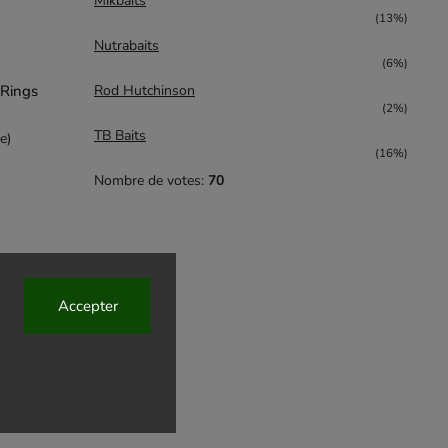
Mikbaits
(13%)
Nutrabaits
(6%)
 Rings
Rod Hutchinson
(2%)
TB Baits
e)
(16%)
Nombre de votes:
70
Accepter