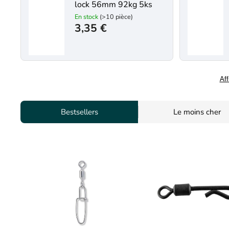
lock 56mm 92kg 5ks
En stock
(>10 pièce)
3,35 €
Aff
Bestsellers
Le moins cher