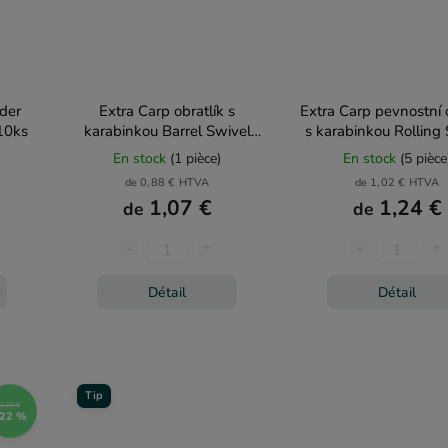
eder
Extra Carp obratlík s
Extra Carp pevnostní o
10ks
karabinkou Barrel Swivel
s karabinkou Rolling
Safety Snap 10ks
Hook Snap 10k
En stock
(1 pièce)
En stock
(5 pièce
de 0,88 € HTVA
de 1,02 € HTVA
1,07 €
1,24 €
de
de
Détail
Détail
Tip
2,03 €
22 %