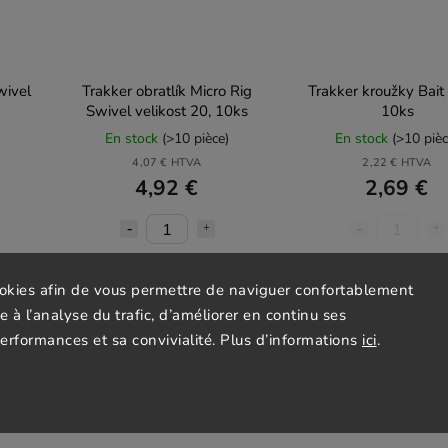
wivel
Trakker obratlík Micro Rig
Trakker kroužky Bait
Swivel velikost 20, 10ks
10ks
En stock
(>10 pièce)
En stock
(>10 pièc
4,07 € HTVA
2,22 € HTVA
4,92 €
2,69 €
Ajouter au
Détail
panier
ookies afin de vous permettre de naviguer confortablement
ce à l’analyse du trafic, d’améliorer en continu ses
performances et sa convivialité. Plus d’informations
ici
.
de
Akce
Tip
1,07 €
jusqu'à
–24 %