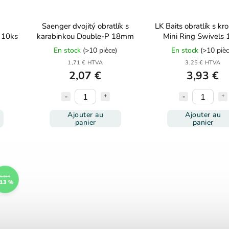
k
Saenger dvojitý obratlík s
LK Baits obratlík s k
, 10ks
karabinkou Double-P 18mm
Mini Ring Swivels 
En stock
(>10 pièce)
En stock
(>10 pièc
1,71 € HTVA
3,25 € HTVA
2,07 €
3,93 €
Ajouter au
Ajouter au
panier
panier
6,16 €
13 %