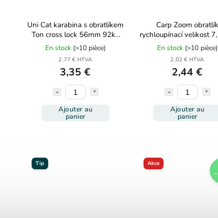
Uni Cat karabina s obratlíkem
Carp Zoom obratlí
Ton cross lock 56mm 92kg
rychloupínací velikost 7
5ks
En stock
(>10 pièce)
En stock
(>10 pièce)
2,77 € HTVA
2,02 € HTVA
3,35 €
2,44 €
Ajouter au
Ajouter au
panier
panier
Tip
Akce
–