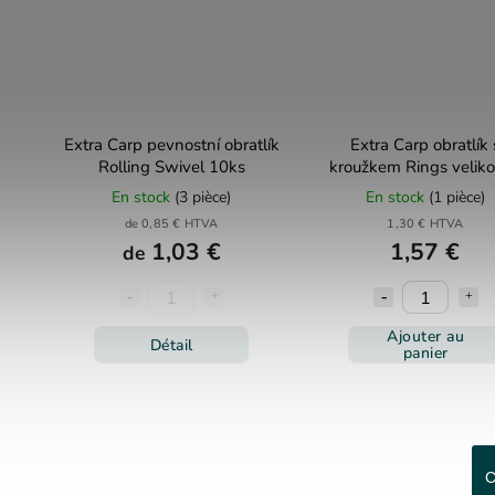
Extra Carp pevnostní obratlík
Extra Carp obratlík 
Rolling Swivel 10ks
kroužkem Rings veliko
En stock
(3 pièce)
En stock
(1 pièce)
de 0,85 € HTVA
1,30 € HTVA
1,03 €
1,57 €
de
Ajouter au
Détail
panier
C