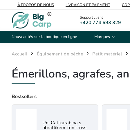
À PROPOS DE NOUS
LIVRAISON ET PAIEMENT
GDP
VOS PRISES
DE GROS
Support client:
+420 774 693 329
Nouveautés sur la boutique en ligne
Marques
Accueil
Équipement de pêche
Petit matériel
/
/
/
Émerillons, agrafes, a
Bestsellers
Uni Cat karabina s
obratlíkem Ton cross