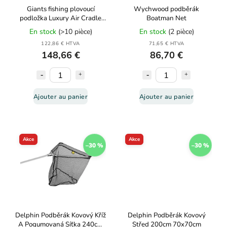
Giants fishing plovoucí
Wychwood podběrák
podložka Luxury Air Cradle
Boatman Net
XL
En stock
(>10 pièce)
En stock
(2 pièce)
122,86 € HTVA
71,65 € HTVA
148,66 €
86,70 €
Ajouter au panier
Ajouter au panier
Akce
Akce
–30 %
–30 %
Delphin Podběrák Kovový Kříž
Delphin Podběrák Kovový
A Pogumovaná Síťka 240cm
Střed 200cm 70x70cm