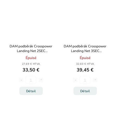
DAM podběrák Crosspower
DAM podběrák Crosspower
Landing Net 2SEC
Landing Net 3SEC
60x60x50cm 260cm
60x60x50cm 310cm
Épuisé
Épuisé
27,69 € HTVA
32,60 € HTVA
33,50 €
39,45 €
Détail
Détail