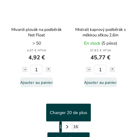
Mivardi plovák na podběrák
Mistrall kaprový podběrák s
Net Float
měkkou síťkou 2,6m
> 50
En stock
(5 pièce)
4,07 € HTVA
37,83 € HTVA
4,92 €
45,77 €
Ajouter au panier
Ajouter au panier
Charger 20 de plus
1
16