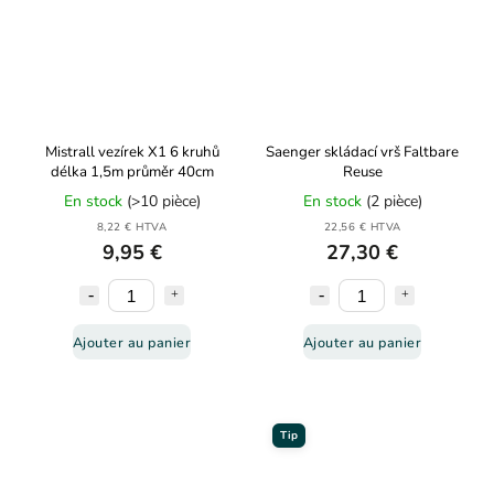
Mistrall vezírek X1 6 kruhů
Saenger skládací vrš Faltbare
délka 1,5m průměr 40cm
Reuse
En stock
(>10 pièce)
En stock
(2 pièce)
8,22 € HTVA
22,56 € HTVA
9,95 €
27,30 €
Ajouter au panier
Ajouter au panier
Tip