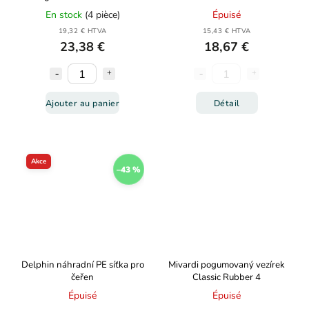
60x60cm
En stock
(4 pièce)
Épuisé
19,32 € HTVA
15,43 € HTVA
23,38 €
18,67 €
Ajouter au panier
Détail
Akce
–43 %
Delphin náhradní PE síťka pro
Mivardi pogumovaný vezírek
čeřen
Classic Rubber 4
Épuisé
Épuisé