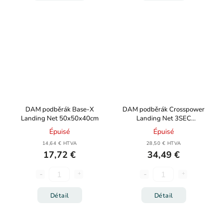
DAM podběrák Base-X
DAM podběrák Crosspower
Landing Net 50x50x40cm
Landing Net 3SEC
60x60x50cm 260cm
Épuisé
Épuisé
14,64 € HTVA
28,50 € HTVA
17,72 €
34,49 €
Détail
Détail