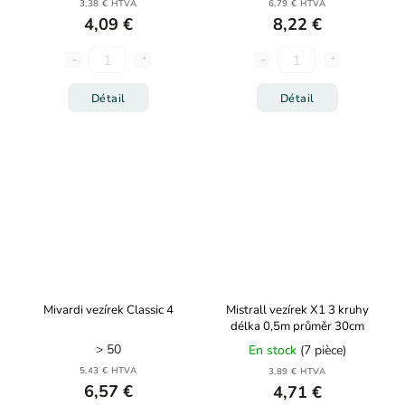
3,38 € HTVA
6,79 € HTVA
4,09 €
8,22 €
Détail
Détail
Mivardi vezírek Classic 4
Mistrall vezírek X1 3 kruhy
délka 0,5m průměr 30cm
> 50
En stock
(7 pièce)
5,43 € HTVA
3,89 € HTVA
6,57 €
4,71 €