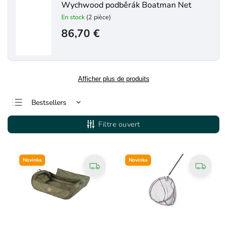
Wychwood podběrák Boatman Net
En stock
(2 pièce)
86,70 €
Afficher plus de produits
Bestsellers
Le moins cher
Filtre ouvert
Le plus cher
Alphabétiquement
Novinka
Novinka