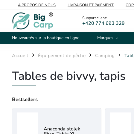
À PROPOS DE NOUS
LIVRAISON ET PAIEMENT
GDP
VOS PRISES
DE GROS
Support client:
+420 774 693 329
Nouveautés sur la boutique en ligne
Marques
Accueil
Équipement de pêche
Camping
Tabl
/
/
/
Tables de bivvy, tapis
Bestsellers
Anaconda stolek