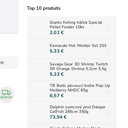
Top 10 produits
Giants fishing háček Special
Pellet Feeder 10ks
2,02 €
Kamasaki Hot Wobler Set 203
5,33 €
nt
Savage Gear 3D Shrimp Twitch
SR Orange Shrimp 5,2cm 5,5g
5,33 €
TB Baits plovoucí boilie Pop-Up
Mulberry NHDC 65g
6,57 €
GRATUIT
Delphin sumcový prut Danger
CatFish 285cm 350g
73,94 €