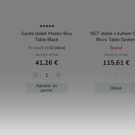
Garda stolek Master Bivy
NGT stolek s kufrem 
Table Black
Bivvy Table Syste
En stock
(>10 pièce)
Épuisé
34,10 € HTVA
95,55 € HTVA
41,26 €
115,61 €
Ajouter au
Détail
panier