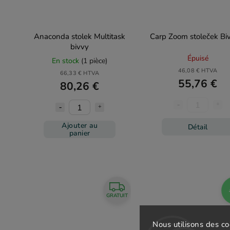
Anaconda stolek Multitask
Carp Zoom stoleček Bi
bivvy
Épuisé
En stock
(1 pièce)
46,08 € HTVA
66,33 € HTVA
55,76 €
80,26 €
Ajouter au
Détail
panier
GRATUIT
Nous utilisons des c