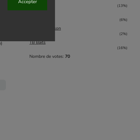
Mikbaits
Accepter
(13%)
Nutrabaits
(6%)
 Effect
Rod Hutchinson
(2%)
TB Baits
e)
(16%)
Nombre de votes:
70