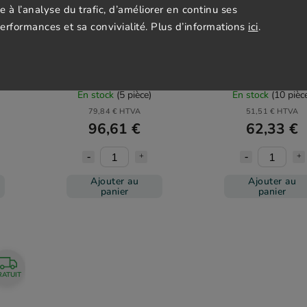
ce à l’analyse du trafic, d’améliorer en continu ses
performances et sa convivialité. Plus d’informations
ici
.
Gaube
Trakker stolek Folding
Trakker stolek Carbon
Session Table Large
Bivvy Table
En stock
(5 pièce)
En stock
(10 pièc
79,84 € HTVA
51,51 € HTVA
96,61 €
62,33 €
Ajouter au
Ajouter au
panier
panier
RATUIT