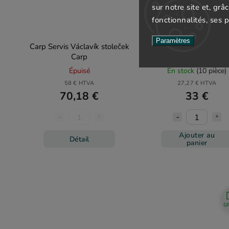
sur notre site et, grâ
fonctionnalités, ses 
Paramètres
Carp Servis Václavík stoleček
Giants fishing stolek 
Carp
Bivvy Table
Épuisé
En stock
(10 pièce)
58 € HTVA
27,27 € HTVA
70,18 €
33 €
Ajouter au
Détail
panier
G