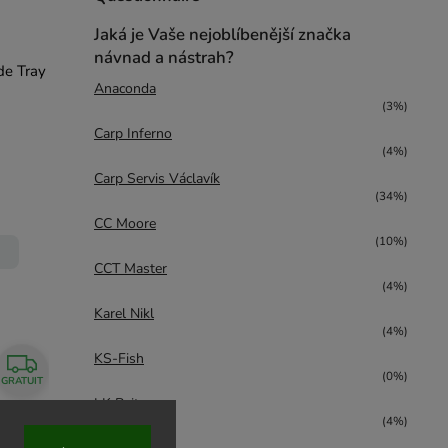
Jaká je Vaše nejoblíbenější značka
návnad a nástrah?
de Tray
Anaconda
(3%)
Carp Inferno
(4%)
Carp Servis Václavík
(34%)
CC Moore
(10%)
CCT Master
(4%)
Karel Nikl
(4%)
KS-Fish
(0%)
GRATUIT
LK Baits
(4%)