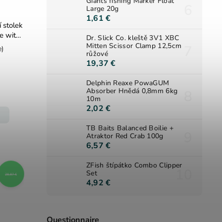
Giants fishing Marker Float
Large 20g
1,61 €
í stolek
le with
Dr. Slick Co. kleště 3V1 XBC
Mitten Scissor Clamp 12,5cm
e)
růžové
19,37 €
Delphin Reaxe PowaGUM
Absorber Hnědá 0,8mm 6kg
10m
2,02 €
TB Baits Balanced Boilie +
Atraktor Red Crab 100g
6,57 €
ZFish štípátko Combo Clipper
Set
28,87 €
4,92 €
Questionnaire