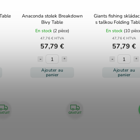
Table
Anaconda stolek Breakdown
Giants fishing skládac
Bivy Table
s taškou Folding Tab
Bag
En stock
(2 pièce)
En stock
(10 pièc
47,76 € HTVA
47,76 € HTVA
57,79 €
57,79 €
Ajouter au
Ajouter au
panier
panier
RATUIT
GRATUIT