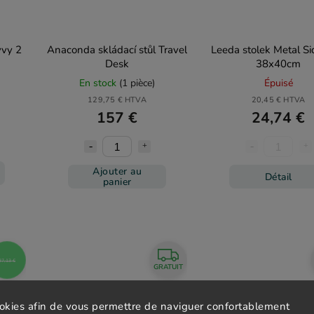
vvy 2
Anaconda skládací stůl Travel
Leeda stolek Metal Si
Desk
38x40cm
En stock
(1 pièce)
Épuisé
129,75 € HTVA
20,45 € HTVA
157 €
24,74 €
Ajouter au
Détail
panier
37,13 €
GRATUIT
ookies afin de vous permettre de naviguer confortablement