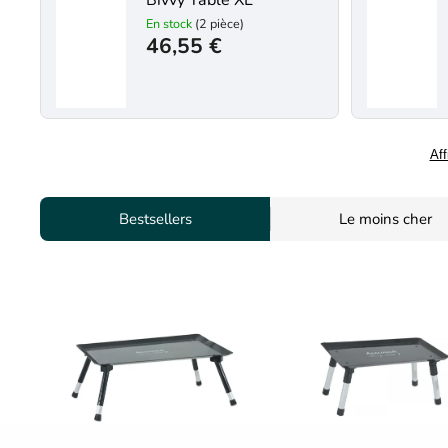
Bivvy Table XL
En stock
(2 pièce)
46,55 €
Aff
Bestsellers
Le moins cher