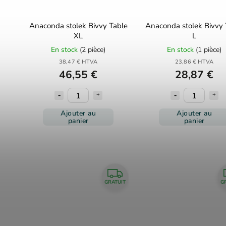
Anaconda stolek Bivvy Table
Anaconda stolek Bivvy 
XL
L
En stock
(2 pièce)
En stock
(1 pièce)
38,47 € HTVA
23,86 € HTVA
46,55 €
28,87 €
Ajouter au
Ajouter au
panier
panier
GRATUIT
G