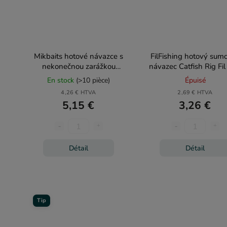
Mikbaits hotové návazce s
FilFishing hotový sum
nekonečnou zarážkou
návazec Catfish Rig Fi
Method Feeder 10ks
En stock
(>10 pièce)
Épuisé
4,26 € HTVA
2,69 € HTVA
5,15 €
3,26 €
Détail
Détail
Tip