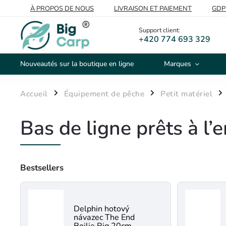
À PROPOS DE NOUS
LIVRAISON ET PAIEMENT
GDP
VOS PRISES
DE GROS
Support client:
+420 774 693 329
Nouveautés sur la boutique en ligne
Marques
Accueil
Équipement de pêche
Petit matériel
/
/
/
Bas de ligne prêts à l’
Bestsellers
Delphin hotový
návazec The End