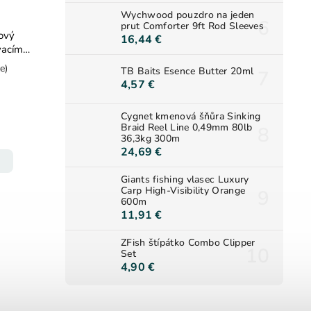
Wychwood pouzdro na jeden
prut Comforter 9ft Rod Sleeves
ový
16,44 €
vacím
e)
TB Baits Esence Butter 20ml
4,57 €
Cygnet kmenová šňůra Sinking
Braid Reel Line 0,49mm 80lb
36,3kg 300m
24,69 €
Giants fishing vlasec Luxury
Carp High-Visibility Orange
600m
11,91 €
ZFish štípátko Combo Clipper
Set
4,90 €