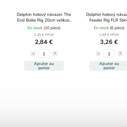
Delphin hotový návazec The
Delphin hotový náva
End Boilie Rig 20cm velikost
Feeder Rig FLR Sti
2, 2ks
0,22mm 6ks
En stock
(10 pièce)
En stock
(6 pièce)
2,35 € HTVA
2,69 € HTVA
2,84 €
3,26 €
Ajouter au
Ajouter au
panier
panier