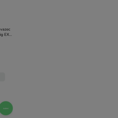
ávazec
Rig EXC
3,09 €