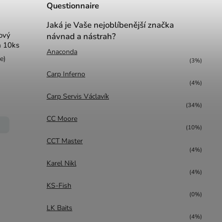
Questionnaire
Jaká je Vaše nejoblíbenější značka
ový
návnad a nástrah?
m 10ks
Anaconda
e)
(3%)
Carp Inferno
(4%)
Carp Servis Václavík
(34%)
CC Moore
(10%)
CCT Master
(4%)
Karel Nikl
(4%)
KS-Fish
(0%)
LK Baits
(4%)