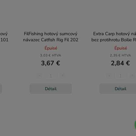
cový
FilFishing hotový sumcový
Extra Carp hotový n
l 101
návazec Catfish Rig Fil 202
bez protihrotu Boilie 
666
Épuisé
Épuisé
3,03 € HTVA
2,35 € HTVA
3,67 €
2,84 €
Détail
Détail