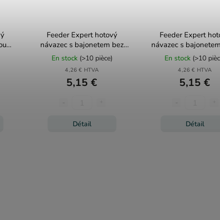
vý
Feeder Expert hotový
Feeder Expert hot
ou
návazec s bajonetem bez
návazec s bajonete
protihrotu 10ks
En stock
(>10 pièce)
En stock
(>10 pièc
4,26 € HTVA
4,26 € HTVA
5,15 €
5,15 €
Détail
Détail