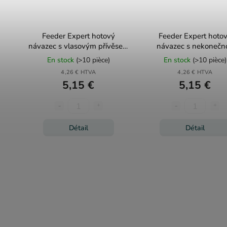
Feeder Expert hotový
Feeder Expert hoto
návazec s vlasovým přívěsem
návazec s nekonečn
10ks
zarážkou 10ks
En stock
(>10 pièce)
En stock
(>10 pièce)
4,26 € HTVA
4,26 € HTVA
5,15 €
5,15 €
Détail
Détail