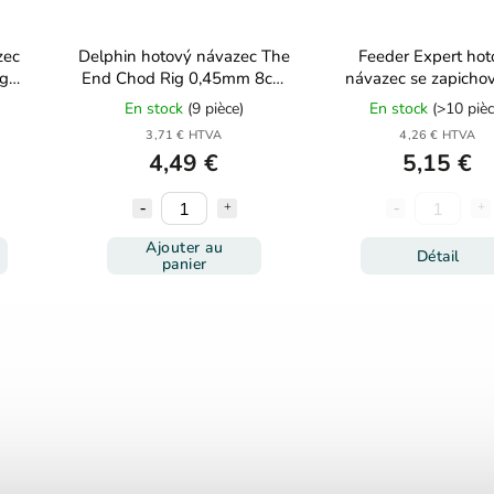
zec
Delphin hotový návazec The
Feeder Expert hot
ng
End Chod Rig 0,45mm 8cm
návazec se zapicho
4ks
hrotem 5ks
En stock
(9 pièce)
En stock
(>10 pièc
3,71 € HTVA
4,26 € HTVA
4,49 €
5,15 €
Ajouter au
Détail
panier