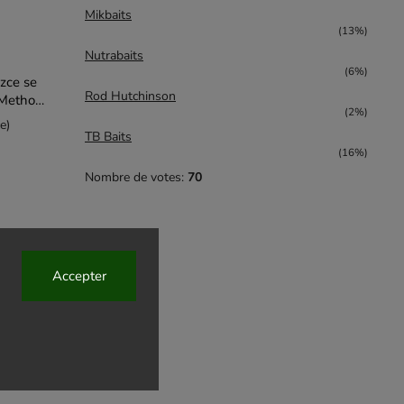
Mikbaits
(13%)
Nutrabaits
(6%)
zce se
Rod Hutchinson
 Method
(2%)
e)
TB Baits
(16%)
Nombre de votes:
70
Accepter