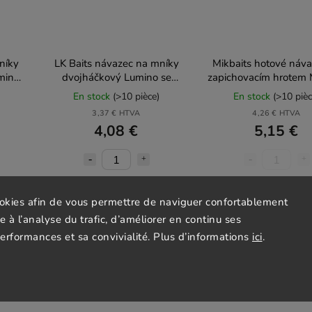
níky
LK Baits návazec na mníky
Mikbaits hotové náva
mino
dvojháčkový Lumino se
zapichovacím hrotem
třpytkou
Feeder 10ks
En stock
(>10 pièce)
En stock
(>10 pièc
3,37 € HTVA
4,26 € HTVA
4,08 €
5,15 €
Ajouter au
Détail
panier
ookies afin de vous permettre de naviguer confortablement
ce à l’analyse du trafic, d’améliorer en continu ses
performances et sa convivialité. Plus d’informations
ici
.
Tip