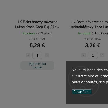
LK Baits hotový návazec
LK Baits návazec na m
Lukas Krasa Carp Rig 26cm
jednoháčkový 14/0 Lu
13kg 3ks
chobotnice
En stock
(>10 pièce)
En stock
(>10 pièce)
4,36 € HTVA
2,69 € HTVA
5,28 €
3,26 €
Ajouter au
Ajouter au
panier
panier
Nous utilisons des c
sur notre site et, grâ
fonctionnalités, ses 
Paramètres