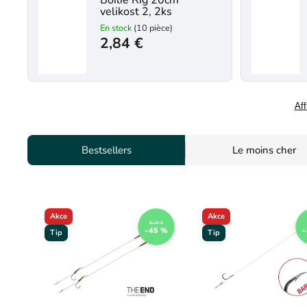
Boilie Rig 20cm
velikost 2, 2ks
En stock
(10 pièce)
2,84 €
Aff
Bestsellers
Le moins cher
Akce
Akce
5,23 €
–45 %
–
Tip
Tip