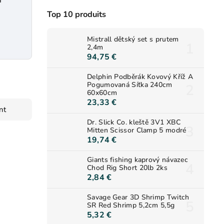
m
Top 10 produits
Mistrall dětský set s prutem
2,4m
94,75 €
Delphin Podběrák Kovový Kříž A
Pogumovaná Síťka 240cm
60x60cm
23,33 €
nt
Dr. Slick Co. kleště 3V1 XBC
Mitten Scissor Clamp 5 modré
19,74 €
Giants fishing kaprový návazec
Chod Rig Short 20lb 2ks
2,84 €
Savage Gear 3D Shrimp Twitch
SR Red Shrimp 5,2cm 5,5g
5,32 €