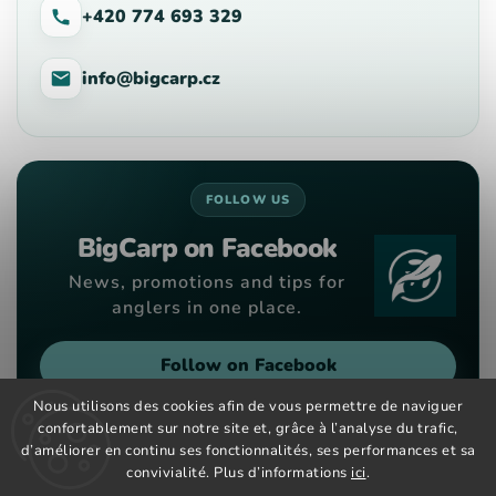
+420 774 693 329
info@bigcarp.cz
FOLLOW US
BigCarp on Facebook
News, promotions and tips for
anglers in one place.
Follow on Facebook
Nous utilisons des cookies afin de vous permettre de naviguer
confortablement sur notre site et, grâce à l’analyse du trafic,
d’améliorer en continu ses fonctionnalités, ses performances et sa
convivialité. Plus d’informations
ici
.
Copyright 2026
Big Carp
. Tous droits réservés.