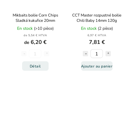
Mikbaits boilie Corn Chips
CCT Master rozpustné boilie
Sladká kukuřice 20mm
Chili Baby 14mm 120g
En stock
(>10 pièce)
En stock
(2 pièce)
de 5,54 € HTVA
6,97 € HTVA
6,20 €
7,81 €
de
Détail
Ajouter au panier