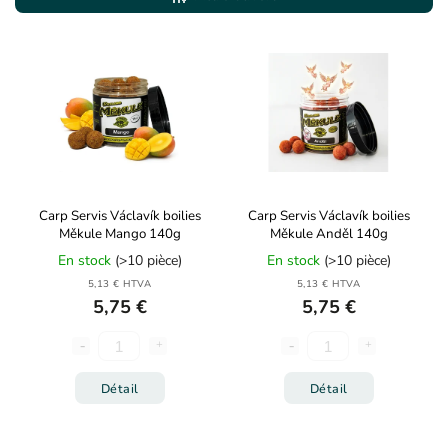
Le plus cher
Alphabétiquement
Carp Servis Václavík boilies
Carp Servis Václavík boilies
Měkule Mango 140g
Měkule Anděl 140g
En stock
(>10 pièce)
En stock
(>10 pièce)
5,13 € HTVA
5,13 € HTVA
5,75 €
5,75 €
Détail
Détail