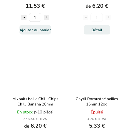
11,53 €
6,20 €
de
Ajouter au panier
Détail
Mikbaits boilie Chilli Chips
Chytil Rozpustné boilies
Chilli Banana 20mm
16mm 120g
En stock
(>10 pièce)
Épuisé
de 5,54 € HTVA
4,76 € HTVA
6,20 €
5,33 €
de