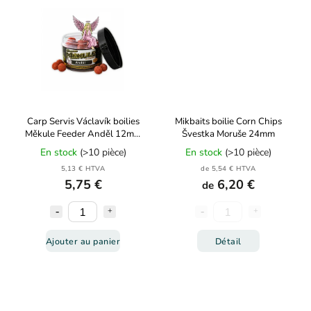
Carp Servis Václavík boilies
Mikbaits boilie Corn Chips
Měkule Feeder Anděl 12mm
Švestka Moruše 24mm
100g
En stock
(>10 pièce)
En stock
(>10 pièce)
5,13 € HTVA
de 5,54 € HTVA
5,75 €
6,20 €
de
Ajouter au panier
Détail