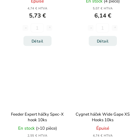
Épuisé
En stock
(4 pièce)
4,74 € HTVA
5,07 € HTVA
5,73 €
6,14 €
Détail
Détail
Feeder Expert háčky Spec-X
Cygnet háček Wide Gape XS
hook 10ks
Hooks 10ks
En stock
(>10 pièce)
Épuisé
2,55 € HTVA
4,74 € HTVA