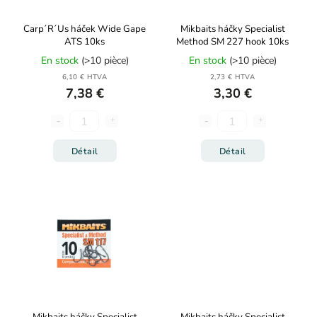
Carp´R´Us háček Wide Gape
Mikbaits háčky Specialist
ATS 10ks
Method SM 227 hook 10ks
En stock
(>10 pièce)
En stock
(>10 pièce)
6,10 € HTVA
2,73 € HTVA
7,38 €
3,30 €
Détail
Détail