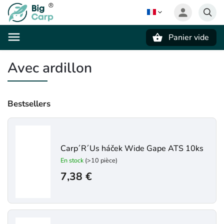
Panier vide
Recherche
Avec ardillon
Bestsellers
Carp´R´Us háček Wide Gape ATS 10ks
En stock
(>10 pièce)
7,38 €