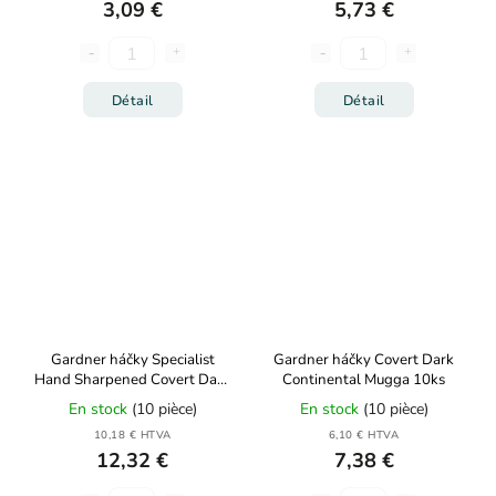
3,09 €
5,73 €
Détail
Détail
Gardner háčky Specialist
Gardner háčky Covert Dark
Hand Sharpened Covert Dark
Continental Mugga 10ks
Continental Mugga 10ks
En stock
(10 pièce)
En stock
(10 pièce)
10,18 € HTVA
6,10 € HTVA
12,32 €
7,38 €