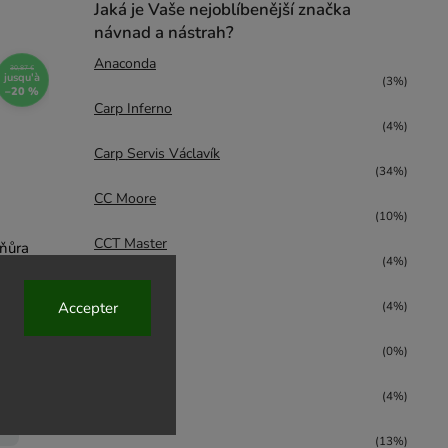
Jaká je Vaše nejoblíbenější značka
návnad a nástrah?
Anaconda
30,87 €
jusqu'à
(3%)
–20 %
Carp Inferno
(4%)
Carp Servis Václavík
(34%)
CC Moore
(10%)
CCT Master
šňůra
(4%)
Black
Karel Nikl
e)
Accepter
(4%)
KS-Fish
(0%)
LK Baits
(4%)
Mikbaits
(13%)