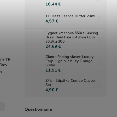
16,44 €
TB Baits Esence Butter 20ml
4,57 €
Cygnet kmenová šňůra Sinking
Braid Reel Line 0,49mm 80lb
36,3kg 300m
24,69 €
Giants fishing vlasec Luxury
řík TB
Carp High-Visibility Orange
Grey
600m
11,91 €
e)
ZFish štípátko Combo Clipper
Set
4,90 €
Questionnaire