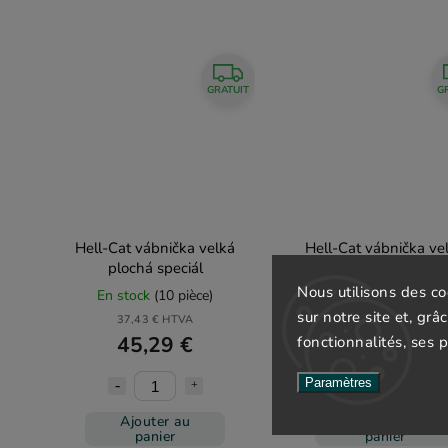
GRATUIT
G
Hell-Cat vábnička velká
Hell-Cat vábnička ve
plochá speciál
půlkulatá II
Nous utilisons des c
En stock
(10 pièce)
En stock
(10 pièce)
sur notre site et, grâ
37,43 € HTVA
37,43 € HTVA
45,29 €
45,29 €
fonctionnalités, ses 
Paramètres
Ajouter au
Ajouter au
panier
panier