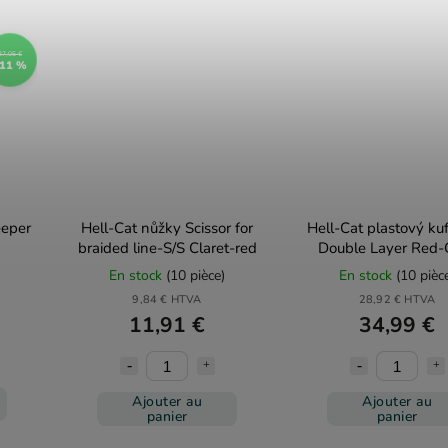
37,05 €
11 %
eeper
Hell-Cat nůžky Scissor for
Hell-Cat plastový kuf
braided line-S/S Claret-red
Double Layer Red-
En stock
(10 pièce)
En stock
(10 pièc
9,84 € HTVA
28,92 € HTVA
11,91 €
34,99 €
Ajouter au
Ajouter au
panier
panier