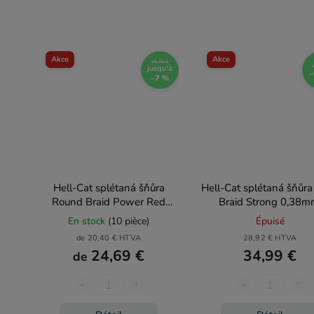
Akce
Akce
26,75 €
jusqu'à
–
–7 %
Hell-Cat splétaná šňůra
Hell-Cat splétaná šňůra
Round Braid Power Red
Braid Strong 0,38m
200m
22,7kg, 1000m
En stock
(10 pièce)
Épuisé
de 20,40 € HTVA
28,92 € HTVA
24,69 €
34,99 €
de