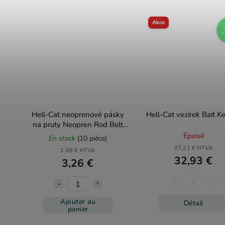
Akce
–
Hell-Cat neoprenové pásky
Hell-Cat vezírek Bait K
na pruty Neopren Rod Belt
2ks
Épuisé
En stock
(10 pièce)
27,21 € HTVA
2,69 € HTVA
32,93 €
3,26 €
Ajouter au
Détail
panier