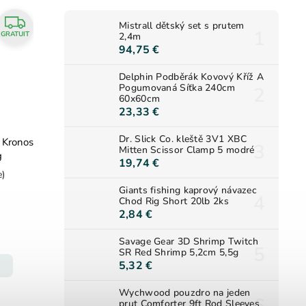
Mistrall dětský set s prutem
GRATUIT
2,4m
94,75 €
Delphin Podběrák Kovový Kříž A
Pogumovaná Síťka 240cm
60x60cm
23,33 €
Dr. Slick Co. kleště 3V1 XBC
 Kronos
Mitten Scissor Clamp 5 modré
g
19,74 €
e)
Giants fishing kaprový návazec
Chod Rig Short 20lb 2ks
2,84 €
Savage Gear 3D Shrimp Twitch
SR Red Shrimp 5,2cm 5,5g
5,32 €
Wychwood pouzdro na jeden
prut Comforter 9ft Rod Sleeves