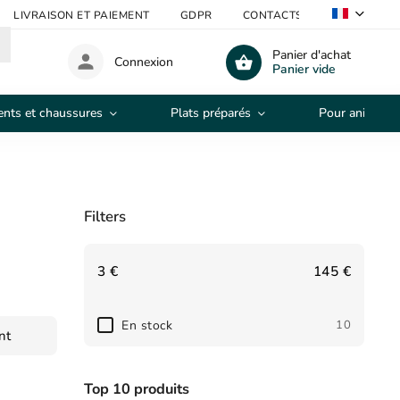
LIVRAISON ET PAIEMENT
GDPR
CONTACTS
CONDITION
Panier d'achat
Connexion
Panier vide
nts et chaussures
Plats préparés
Pour animaux
Filters
3
€
145
€
En stock
10
nt
Top 10 produits