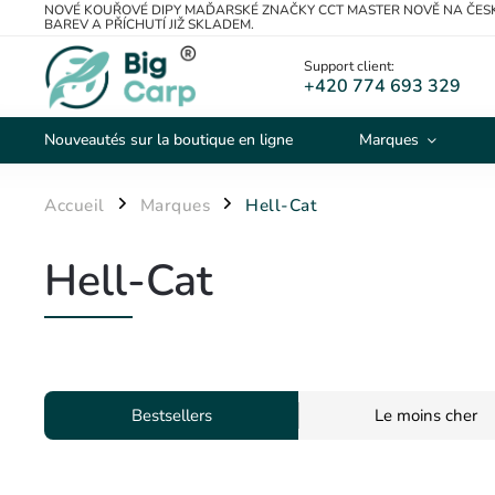
NOVÉ KOUŘOVÉ DIPY MAĎARSKÉ ZNAČKY CCT MASTER NOVĚ NA ČESK
BAREV A PŘÍCHUTÍ JIŽ SKLADEM.
Support client:
+420 774 693 329
Nouveautés sur la boutique en ligne
Marques
Accueil
Marques
Hell-Cat
/
/
Hell-Cat
Bestsellers
Le moins cher