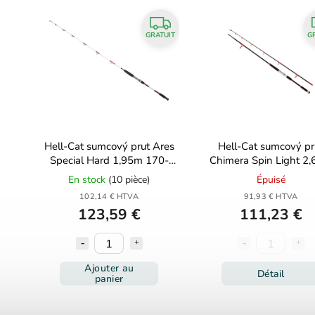
GRATUIT
G
Hell-Cat sumcový prut Ares
Hell-Cat sumcový pr
Special Hard 1,95m 170-
Chimera Spin Light 2
250g
60-120g
En stock
(10 pièce)
Épuisé
102,14 € HTVA
91,93 € HTVA
123,59 €
111,23 €
Ajouter au
Détail
panier