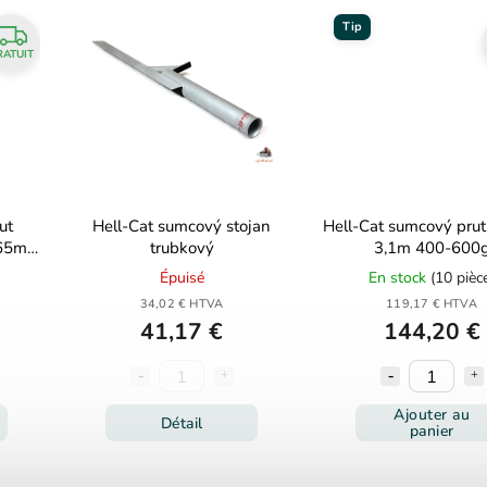
Tip
RATUIT
ut
Hell-Cat sumcový stojan
Hell-Cat sumcový prut
,65m
trubkový
3,1m 400-600
Épuisé
En stock
(10 pièc
34,02 € HTVA
119,17 € HTVA
41,17 €
144,20 €
Ajouter au
Détail
panier