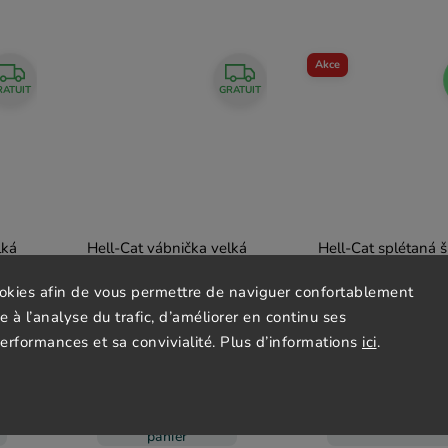
Akce
RATUIT
GRATUIT
lká
Hell-Cat vábnička velká
Hell-Cat splétaná 
plochá II
Round Braid Power 
200m
ookies afin de vous permettre de naviguer confortablement
En stock
(10 pièce)
En stock
(10 pièc
ce à l’analyse du trafic, d’améliorer en continu ses
37,43 € HTVA
de 20,40 € HTVA
45,29 €
24,69 €
performances et sa convivialité. Plus d’informations
ici
.
de
Ajouter au
Détail
panier