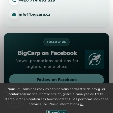
+420 774 693 329
info@bigcarp.cz
FOLLOW US
BigCarp on Facebook
News, promotions and tips for
anglers in one place.
Follow on Facebook
Nous utilisons des cookies afin de vous permettre de naviguer
confortablement sur notre site et, grâce à l’analyse du trafic,
d’améliorer en continu ses fonctionnalités, ses performances et sa
convivialité. Plus d’informations
ici
.
Copyright 2026
Big Carp
. Tous droits réservés.
Vytvořil
Shoptet
| Design
Shoptak.cz
Paramètres