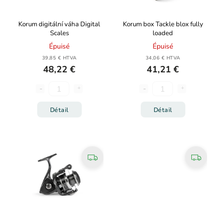
Korum digitální váha Digital
Korum box Tackle blox fully
Scales
loaded
Épuisé
Épuisé
39,85 € HTVA
34,06 € HTVA
48,22 €
41,21 €
Détail
Détail