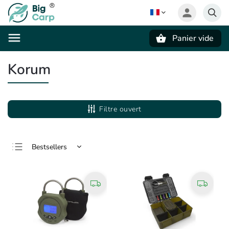
Panier vide
Recherche
Korum
Filtre ouvert
Bestsellers
Le moins cher
Le plus cher
Alphabétiquement