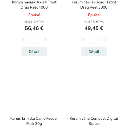
Korum naviják Axis II Front
Korum naviják Axis II Front
Drag Reel 4000
Drag Reel 3000
Épuisé
Épuisé
46,66 € HTVA
40,87 € HTVA
56,46 €
49,45 €
Détail
Détail
Korum krmítka Camo Feeder
Korum váha Compact Digital
Pack 30g
Scales