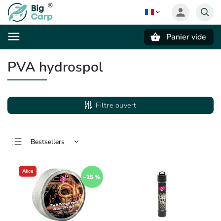
Panier vide
Recherche
PVA hydrospol
Filtre ouvert
Bestsellers
Le moins cher
Akce
Le plus cher
–25 %
Alphabétiquement