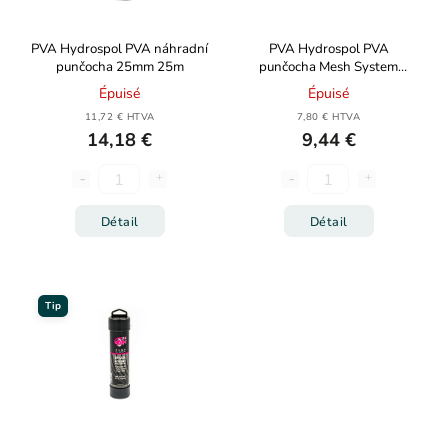
PVA Hydrospol PVA náhradní
PVA Hydrospol PVA
punčocha 25mm 25m
punčocha Mesh System
25mm 7m
Épuisé
Épuisé
11,72 € HTVA
7,80 € HTVA
14,18 €
9,44 €
Détail
Détail
Tip