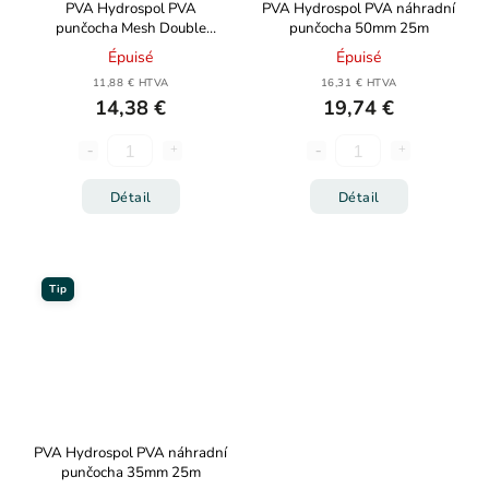
PVA Hydrospol PVA
PVA Hydrospol PVA náhradní
punčocha Mesh Double
punčocha 50mm 25m
System 2in1 25+35mm 7+7m
Épuisé
Épuisé
11,88 € HTVA
16,31 € HTVA
14,38 €
19,74 €
Détail
Détail
Tip
PVA Hydrospol PVA náhradní
punčocha 35mm 25m