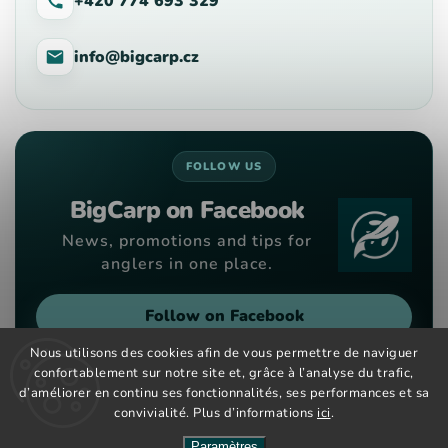
+420 774 693 329
info@bigcarp.cz
FOLLOW US
BigCarp on Facebook
News, promotions and tips for
anglers in one place.
Follow on Facebook
Nous utilisons des cookies afin de vous permettre de naviguer
confortablement sur notre site et, grâce à l’analyse du trafic,
d’améliorer en continu ses fonctionnalités, ses performances et sa
convivialité. Plus d’informations
ici
.
Copyright 2026
Big Carp
. Tous droits réservés.
Vytvořil
Shoptet
| Design
Shoptak.cz
Paramètres