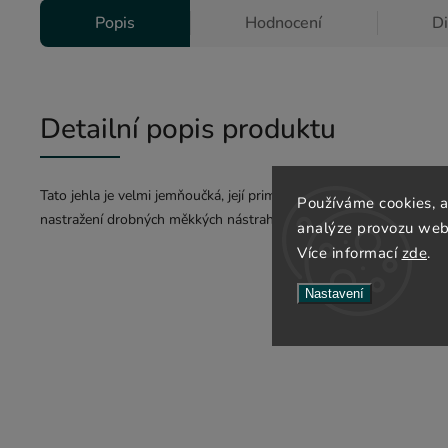
Popis
Hodnocení
D
Detailní popis produktu
Tato jehla je velmi jemňoučká, její primární účel je pro tvorbu m
Používáme cookies, 
nastražení drobných měkkých nástrah, např. pop-up, extrudy, fouka
analýze provozu webu
Více informací
zde
.
Nastavení