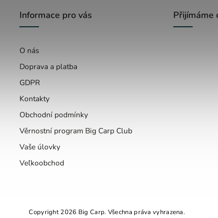
Informace pro vás
Přijímáme 
O nás
Doprava a platba
GDPR
Kontakty
Obchodní podmínky
Věrnostní program Big Carp Club
Vaše úlovky
Veľkoobchod
Copyright 2026
Big Carp
. Všechna práva vyhrazena.