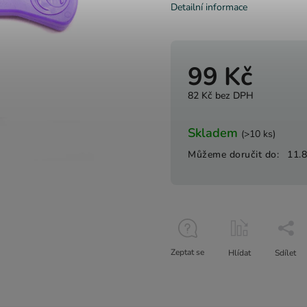
Detailní informace
99 Kč
82 Kč bez DPH
Skladem
(>10 ks)
Můžeme doručit do:
11.
Zeptat se
Hlídat
Sdílet