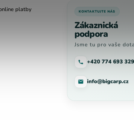
online platby
KONTAKTUJTE NÁS
Zákaznická
podpora
Jsme tu pro vaše dota
+420 774 693 32
info@bigcarp.cz