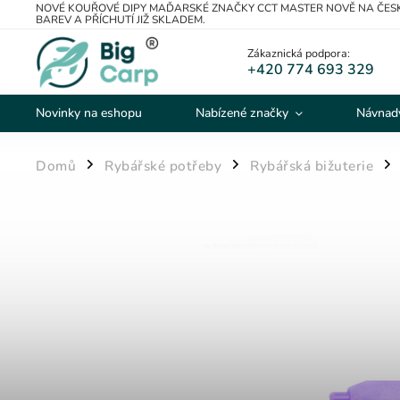
NOVÉ KOUŘOVÉ DIPY MAĎARSKÉ ZNAČKY CCT MASTER NOVĚ NA ČESK
BAREV A PŘÍCHUTÍ JIŽ SKLADEM.
Zákaznická podpora:
+420 774 693 329
Novinky na eshopu
Nabízené značky
Návnady
Domů
Rybářské potřeby
Rybářská bižuterie
/
/
/