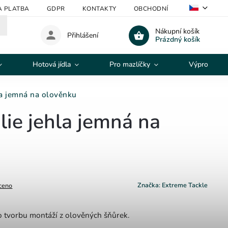
A PLATBA
GDPR
KONTAKTY
OBCHODNÍ PODMÍNKY
V
Nákupní košík
Přihlášení
Prázdný košík
Hotová jídla
Pro mazlíčky
Výprodej
la jemná na olověnku
lie jehla jemná na
Značka:
Extreme Tackle
ceno
o tvorbu montáží z olověných šňůrek.