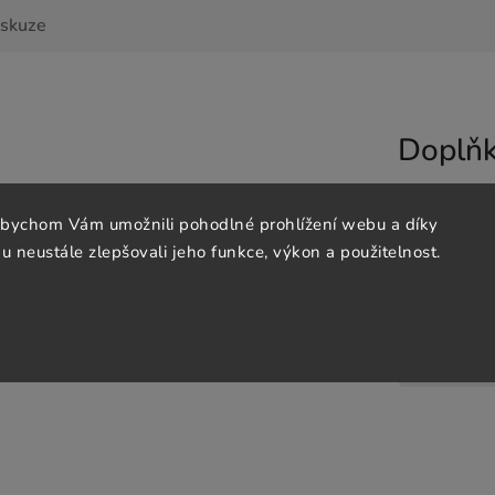
iskuze
Doplňk
ontáží z olověných šňůrek. Vhodná ovšem i na
abychom Vám umožnili pohodlné prohlížení webu a díky
čky, kukuřice, atd.
 neustále zlepšovali jeho funkce, výkon a použitelnost.
Katego
EAN
: