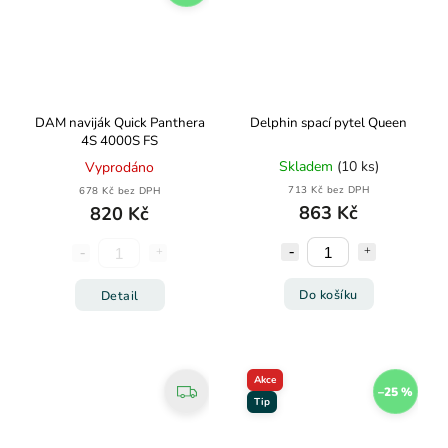
DAM naviják Quick Panthera
Delphin spací pytel Queen
4S 4000S FS
Skladem
(10 ks)
Vyprodáno
713 Kč bez DPH
678 Kč bez DPH
863 Kč
820 Kč
Do košíku
Detail
Akce
–25 %
Tip