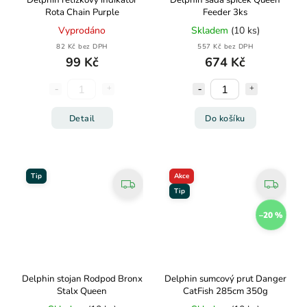
Delphin řetízkový indikátor
Delphin sada špiček Queen
Rota Chain Purple
Feeder 3ks
Vyprodáno
Skladem
(10 ks)
82 Kč bez DPH
557 Kč bez DPH
99 Kč
674 Kč
Detail
Do košíku
Tip
Akce
Tip
–20 %
Delphin stojan Rodpod Bronx
Delphin sumcový prut Danger
Stalx Queen
CatFish 285cm 350g