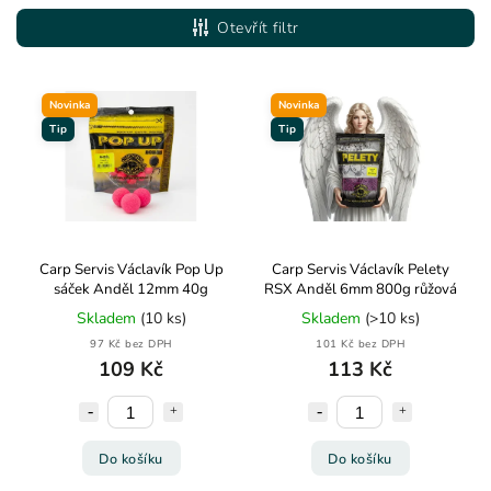
Nejlevnější
Otevřít filtr
Nejdražší
Abecedně
Novinka
Novinka
Tip
Tip
Carp Servis Václavík Pop Up
Carp Servis Václavík Pelety
sáček Anděl 12mm 40g
RSX Anděl 6mm 800g růžová
Skladem
(10 ks)
Skladem
(>10 ks)
97 Kč bez DPH
101 Kč bez DPH
109 Kč
113 Kč
Do košíku
Do košíku