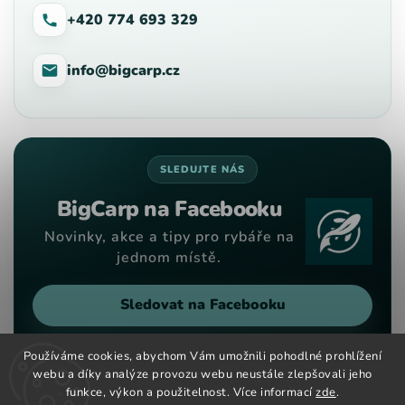
+420 774 693 329
info@bigcarp.cz
SLEDUJTE NÁS
BigCarp na Facebooku
Novinky, akce a tipy pro rybáře na
jednom místě.
Sledovat na Facebooku
Používáme cookies, abychom Vám umožnili pohodlné prohlížení
webu a díky analýze provozu webu neustále zlepšovali jeho
funkce, výkon a použitelnost. Více informací
zde
.
Copyright 2026
Big Carp
. Všechna práva vyhrazena.