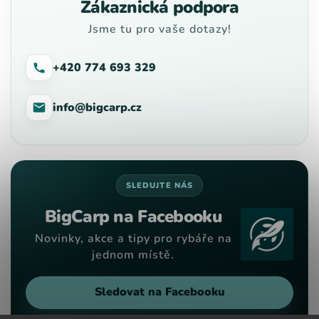
Zákaznická podpora
Jsme tu pro vaše dotazy!
+420 774 693 329
info@bigcarp.cz
SLEDUJTE NÁS
BigCarp na Facebooku
Novinky, akce a tipy pro rybáře na
jednom místě.
Sledovat na Facebooku