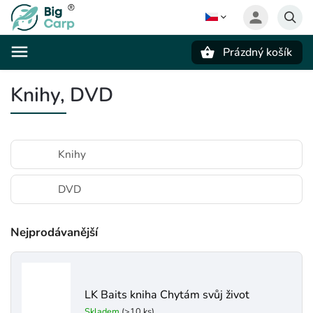
Prázdný košík
Hledat
Knihy, DVD
Knihy
DVD
Nejprodávanější
LK Baits kniha Chytám svůj život
Skladem
(>10 ks)