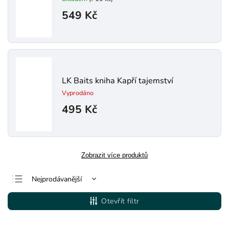
549 Kč
LK Baits kniha Kapří tajemství
Vyprodáno
495 Kč
Zobrazit více produktů
Nejprodávanější
Nejlevnější
Otevřít filtr
Nejdražší
Abecedně