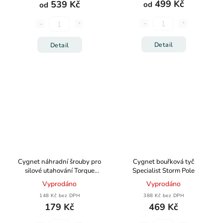
499 Kč
539 Kč
od
od
Detail
Detail
Cygnet náhradní šrouby pro
Cygnet bouřková tyč
silové utahování Torque
Specialist Storm Pole
Screws 2ks
Vyprodáno
Vyprodáno
148 Kč bez DPH
388 Kč bez DPH
179 Kč
469 Kč