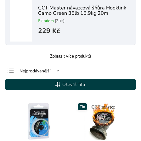
CCT Master návazcová šňůra Hooklink
Camo Green 35lb 15,9kg 20m
Skladem
(2 ks)
229 Kč
Zobrazit více produktů
Nejprodávanější
Nejlevnější
Otevřít filtr
Nejdražší
Abecedně
Tip