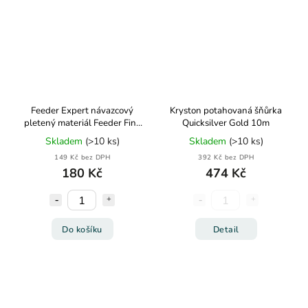
Feeder Expert návazcový
Kryston potahovaná šňůrka
pletený materiál Feeder Fine
Quicksilver Gold 10m
Link 0,10mm 10m
Skladem
(>10 ks)
Skladem
(>10 ks)
149 Kč bez DPH
392 Kč bez DPH
180 Kč
474 Kč
Do košíku
Detail