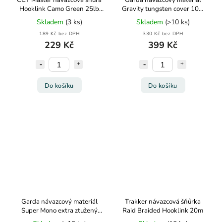
CCT Master návazcová šňůra
Garda návazcový materiál
Hooklink Camo Green 25lb
Gravity tungsten cover 10m
11,3kg 20m
25lb
Skladem
(3 ks)
Skladem
(>10 ks)
189 Kč bez DPH
330 Kč bez DPH
229 Kč
399 Kč
Do košíku
Do košíku
Garda návazcový materiál
Trakker návazcová šňůrka
Super Mono extra ztužený
Raid Braided Hooklink 20m
50m