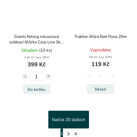
Giants fishing návazcová
Trakker šňůra Bait Floss 20m
svlékací šňůrka Carp Line Skin
Braid Silt 20m 25lb
Vyprodáno
Skladem
(10 ks)
98 Kč bez DPH
330 Kč bez DPH
119 Kč
399 Kč
Detail
Do košíku
Načíst 20 dalších
1
4