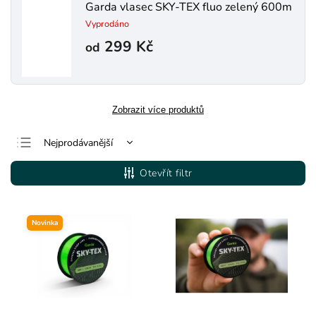
Garda vlasec SKY-TEX fluo zelený 600m
Vyprodáno
299 Kč
od
Zobrazit více produktů
Nejprodávanější
Nejlevnější
Otevřít filtr
Nejdražší
Abecedně
Novinka