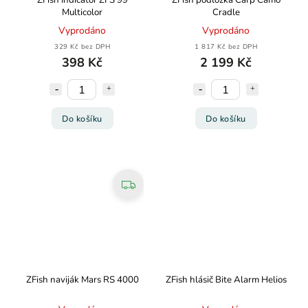
ZFish Indicator ZFS 99
ZFish podložka Carp Camo
Multicolor
Cradle
Vyprodáno
Vyprodáno
329 Kč bez DPH
1 817 Kč bez DPH
398 Kč
2 199 Kč
Do košíku
Do košíku
ZFish naviják Mars RS 4000
ZFish hlásič Bite Alarm Helios