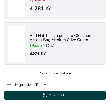
Vyprodáno
4 281 Kč
Rod Hutchinson pouzdro CSL Lead
Access Bag Medium Olive Green
Skladem
(>10 ks)
489 Kč
Zobrazit více produktů
Nejprodávanější
Nejlevnější
Otevřít filtr
Nejdražší
Abecedně