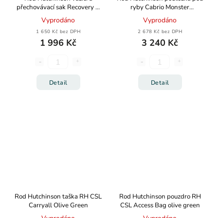
přechovávací sak Recovery &
ryby Cabrio Monster
Retention Sling Camo XL
Unhooking Mat
Vyprodáno
Vyprodáno
1 650 Kč bez DPH
2 678 Kč bez DPH
1 996 Kč
3 240 Kč
Detail
Detail
Rod Hutchinson taška RH CSL
Rod Hutchinson pouzdro RH
Carryall Olive Green
CSL Access Bag olive green