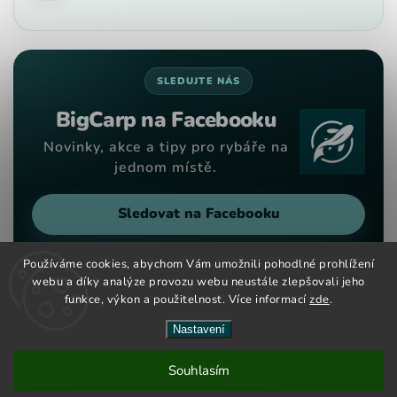
SLEDUJTE NÁS
BigCarp na Facebooku
Novinky, akce a tipy pro rybáře na
jednom místě.
Sledovat na Facebooku
Používáme cookies, abychom Vám umožnili pohodlné prohlížení
webu a díky analýze provozu webu neustále zlepšovali jeho
funkce, výkon a použitelnost. Více informací
zde
.
Copyright 2026
Big Carp
. Všechna práva vyhrazena.
Vytvořil
Shoptet
| Design
Shoptak.cz
Nastavení
Nové kouřové dipy maďarské značky CCT Master nově na
Souhlasím
českém a slovenském trhu. Velký výběr barev a příchutí již
skladem.