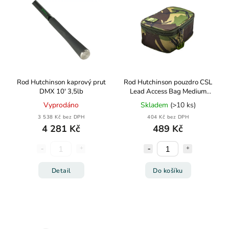
Rod Hutchinson kaprový prut
Rod Hutchinson pouzdro CSL
DMX 10' 3,5lb
Lead Access Bag Medium
Olive Green
Vyprodáno
Skladem
(>10 ks)
3 538 Kč bez DPH
404 Kč bez DPH
4 281 Kč
489 Kč
Detail
Do košíku