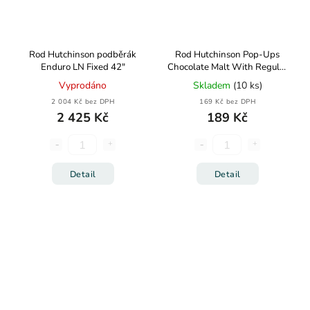
Rod Hutchinson podběrák
Rod Hutchinson Pop-Ups
Enduro LN Fixed 42"
Chocolate Malt With Regular
Sense Appeal
Vyprodáno
Skladem
(10 ks)
2 004 Kč bez DPH
169 Kč bez DPH
2 425 Kč
189 Kč
Detail
Detail