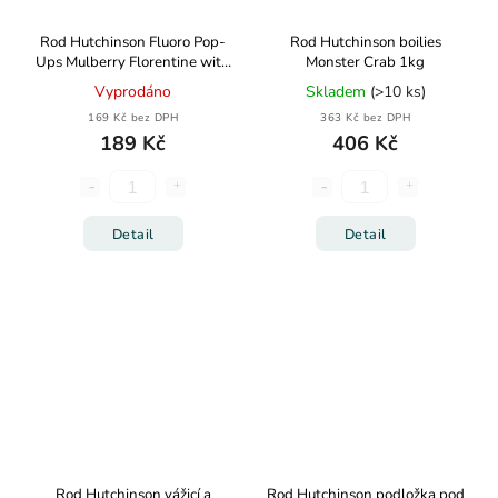
Rod Hutchinson Fluoro Pop-
Rod Hutchinson boilies
Ups Mulberry Florentine with
Monster Crab 1kg
Protaste Plus
Vyprodáno
Skladem
(>10 ks)
169 Kč bez DPH
363 Kč bez DPH
189 Kč
406 Kč
Detail
Detail
Rod Hutchinson vážicí a
Rod Hutchinson podložka pod