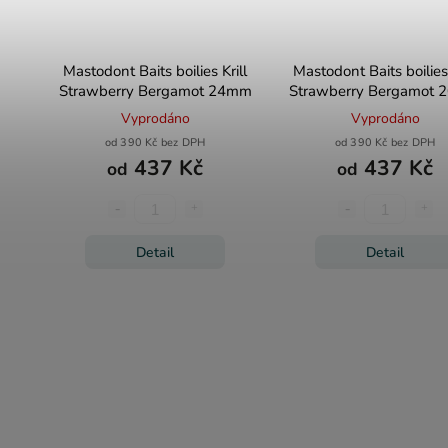
Mastodont Baits boilies Krill
Mastodont Baits boilies 
Strawberry Bergamot 24mm
Strawberry Bergamot
Vyprodáno
Vyprodáno
od 390 Kč bez DPH
od 390 Kč bez DPH
437 Kč
437 Kč
od
od
Detail
Detail