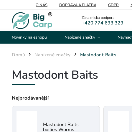
O NÁS
DOPRAVA A PLATBA
GDPR
Zákaznická podpora:
+420 774 693 329
Novinky na eshopu
Nabízené značky
Návnady
Domů
Nabízené značky
Mastodont Baits
/
/
Mastodont Baits
Nejprodávanější
Mastodont Baits
boilies Worms