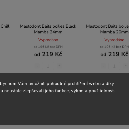
Chill
Mastodont Baits boilies Black
Mastodont Baits boilie
Mamba 24mm
Mamba 20mm
Vyprodáno
Vyprodáno
od 196 Kč bez DPH
od 196 Kč bez DPH
219 Kč
219 Kč
od
od
Detail
Detail
abychom Vám umožnili pohodlné prohlížení webu a díky
 neustále zlepšovali jeho funkce, výkon a použitelnost.