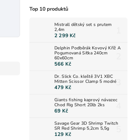
Top 10 produktů
Mistrall dětský set s prutem
2,4m
2 299 Kč
Delphin Podběrák Kovový Kříž A
Pogumovaná Síťka 240cm
60x60cm
566 Kč
Dr. Slick Co. kleště 3V1 XBC
Mitten Scissor Clamp 5 modré
479 Kč
Giants fishing kaprový návazec
Chod Rig Short 20lb 2ks
69 Kč
Savage Gear 3D Shrimp Twitch
SR Red Shrimp 5,2cm 5,5g
129 Kč