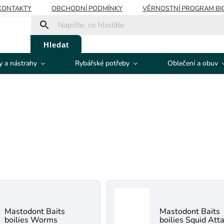
KONTAKTY
OBCHODNÍ PODMÍNKY
VĚRNOSTNÍ PROGRAM BI
Hledat
 a nástrahy
Rybářské potřeby
Oblečení a obuv
Mastodont Baits
Mastodont Baits
boilies Worms
boilies Squid Att