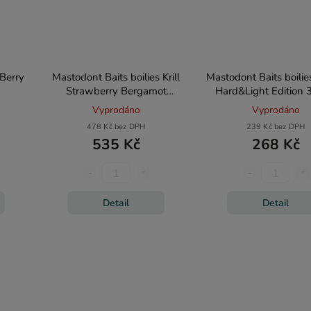
 Berry
Mastodont Baits boilies Krill
Mastodont Baits boili
Strawberry Bergamot
Hard&Light Edition
Hard&Light Edition 36mm
1kg
Vyprodáno
Vyprodáno
1kg
478 Kč bez DPH
239 Kč bez DPH
535 Kč
268 Kč
Detail
Detail