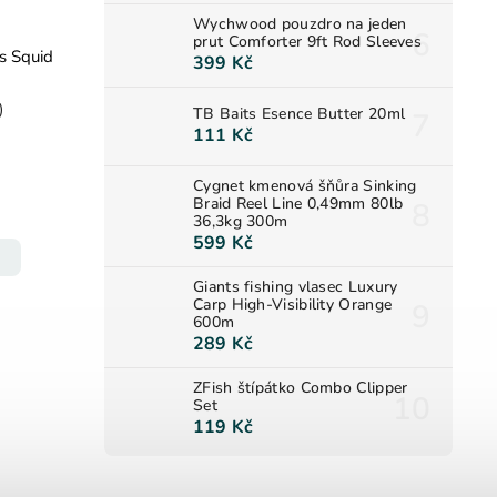
Wychwood pouzdro na jeden
prut Comforter 9ft Rod Sleeves
s Squid
399 Kč
)
TB Baits Esence Butter 20ml
111 Kč
Cygnet kmenová šňůra Sinking
Braid Reel Line 0,49mm 80lb
36,3kg 300m
599 Kč
Giants fishing vlasec Luxury
Carp High-Visibility Orange
600m
289 Kč
ZFish štípátko Combo Clipper
Set
119 Kč