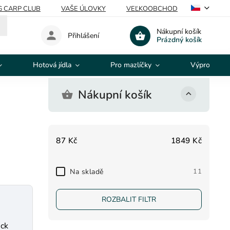
G CARP CLUB
VAŠE ÚLOVKY
VEĽKOOBCHOD
Nákupní košík
Přihlášení
Prázdný košík
Hotová jídla
Pro mazlíčky
Výprodej
Nákupní košík
87
Kč
1849
Kč
Na skladě
11
ROZBALIT FILTR
ack