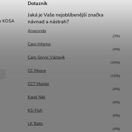
Dotazník
Jaká je Vaše nejoblíbenější značka
es KOSA
návnad a nástrah?
Anaconda
(3%)
Carp Inferno
(4%)
Carp Servis Václavík
(34%)
CC Moore
(10%)
CCT Master
(4%)
Karel Nikl
(4%)
KS-Fish
(0%)
LK Baits
(4%)