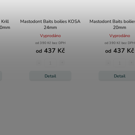
Krill
Mastodont Baits boilies KOSA
Mastodont Baits boili
 20mm
24mm
20mm
Vyprodáno
Vyprodáno
od 390 Kč bez DPH
od 390 Kč bez DPH
437 Kč
437 Kč
od
od
Detail
Detail