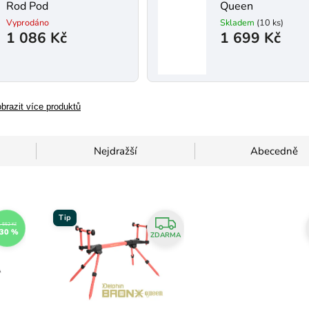
Rod Pod
Queen
Vyprodáno
Skladem
(10 ks)
1 086 Kč
1 699 Kč
brazit více produktů
Nejdražší
Abecedně
Tip
 552 Kč
30 %
ZDARMA