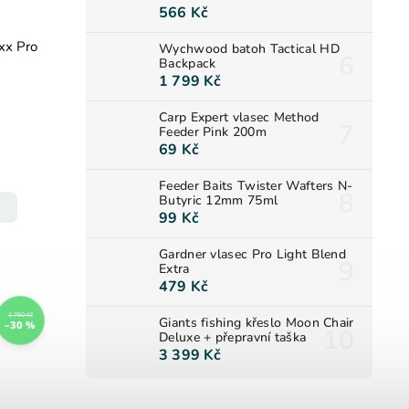
566 Kč
xx Pro
Wychwood batoh Tactical HD
Backpack
1 799 Kč
Carp Expert vlasec Method
Feeder Pink 200m
69 Kč
Feeder Baits Twister Wafters N-
Butyric 12mm 75ml
99 Kč
Gardner vlasec Pro Light Blend
Extra
479 Kč
1 790 Kč
Giants fishing křeslo Moon Chair
–30 %
Deluxe + přepravní taška
3 399 Kč