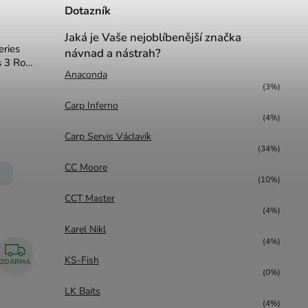
Dotazník
Jaká je Vaše nejoblíbenější značka
eries
návnad a nástrah?
s 3 Rod
Anaconda
(3%)
Carp Inferno
(4%)
Carp Servis Václavík
(34%)
CC Moore
(10%)
CCT Master
(4%)
Karel Nikl
(4%)
KS-Fish
ZDARMA
(0%)
LK Baits
(4%)