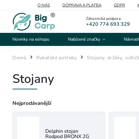
O NÁS
DOPRAVA A PLATBA
GDPR
Zákaznická podpora:
+420 774 693 329
Novinky na eshopu
Nabízené značky
Návnady
Domů
Rybářské potřeby
Stojany, držáky, vidlič
/
/
Stojany
Nejprodávanější
Delphin stojan
Rodpod BRONX 2G