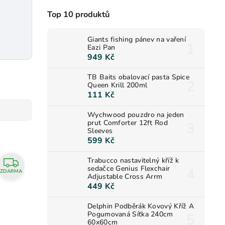
Top 10 produktů
Giants fishing pánev na vaření
Eazi Pan
949 Kč
TB Baits obalovací pasta Spice
Queen Krill 200ml
111 Kč
Wychwood pouzdro na jeden
prut Comforter 12ft Rod
Sleeves
599 Kč
Trabucco nastavitelný kříž k
sedačce Genius Flexchair
ZDARMA
Adjustable Cross Arrm
449 Kč
Delphin Podběrák Kovový Kříž A
Pogumovaná Síťka 240cm
60x60cm