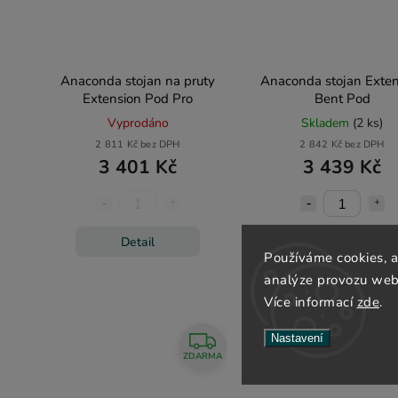
Anaconda stojan na pruty
Anaconda stojan Exten
Extension Pod Pro
Bent Pod
Vyprodáno
Skladem
(2 ks)
2 811 Kč bez DPH
2 842 Kč bez DPH
3 401 Kč
3 439 Kč
Detail
Do košíku
Používáme cookies, 
analýze provozu webu
Více informací
zde
.
Nastavení
ZDARMA
Z