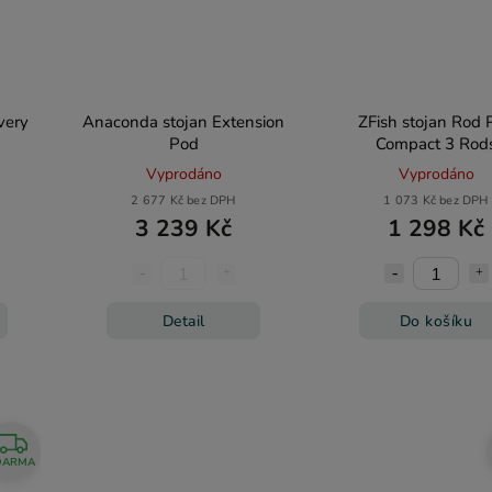
very
Anaconda stojan Extension
ZFish stojan Rod 
Pod
Compact 3 Rod
Vyprodáno
Vyprodáno
2 677 Kč bez DPH
1 073 Kč bez DPH
3 239 Kč
1 298 Kč
Detail
Do košíku
DARMA