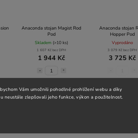
sion
Anaconda stojan Magist Rod
Anaconda stojan 
Pod
Hopper Pod
Skladem
(>10 ks)
Vyprodáno
1 607 Kč bez DPH
3 079 Kč bez DPH
1 944 Kč
3 725 Kč
Do košíku
Detail
abychom Vám umožnili pohodlné prohlížení webu a díky
 neustále zlepšovali jeho funkce, výkon a použitelnost.
DARMA
ZDARMA