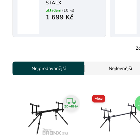
STALX
Skladem
(10 ks)
1 699 Kč
Zo
Nejprodávanější
Nejlevnější
Akce
1
–
ZDARMA