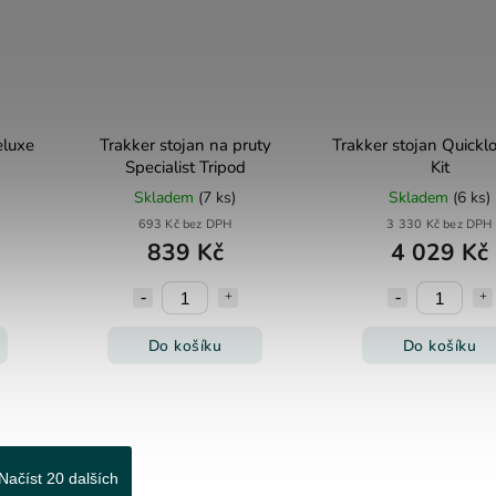
eluxe
Trakker stojan na pruty
Trakker stojan Quickl
Specialist Tripod
Kit
Skladem
(7 ks)
Skladem
(6 ks)
693 Kč bez DPH
3 330 Kč bez DPH
839 Kč
4 029 Kč
Do košíku
Do košíku
Načíst 20 dalších