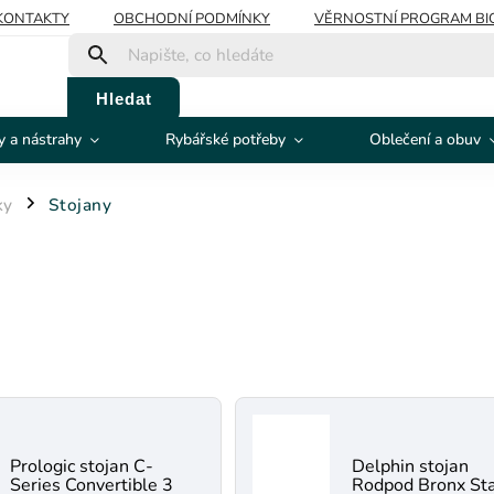
KONTAKTY
OBCHODNÍ PODMÍNKY
VĚRNOSTNÍ PROGRAM BI
Hledat
 a nástrahy
Rybářské potřeby
Oblečení a obuv
ky
Stojany
/
Prologic stojan C-
Delphin stojan
Series Convertible 3
Rodpod Bronx St