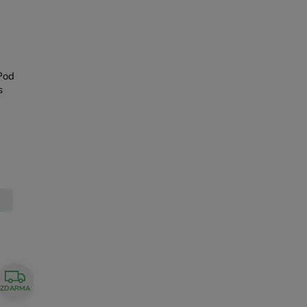
Pod
s
ZDARMA