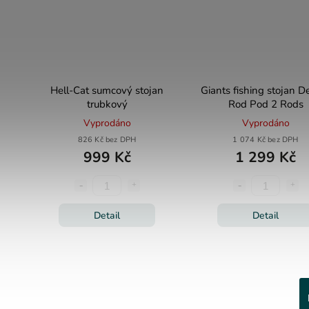
Hell-Cat sumcový stojan
Giants fishing stojan D
trubkový
Rod Pod 2 Rods
Vyprodáno
Vyprodáno
826 Kč bez DPH
1 074 Kč bez DPH
999 Kč
1 299 Kč
Detail
Detail