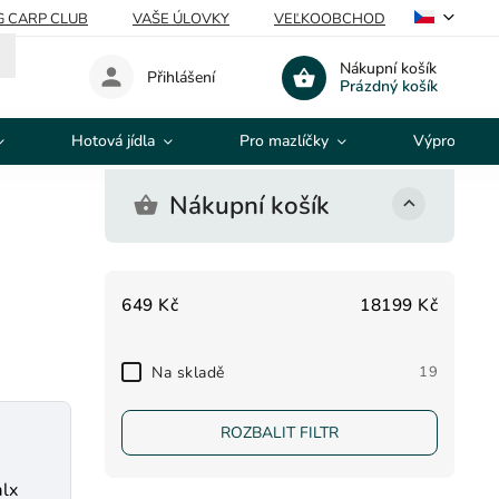
G CARP CLUB
VAŠE ÚLOVKY
VEĽKOOBCHOD
Nákupní košík
Přihlášení
Prázdný košík
Hotová jídla
Pro mazlíčky
Výprodej
Nákupní košík
649
Kč
18199
Kč
Na skladě
19
ROZBALIT FILTR
alx