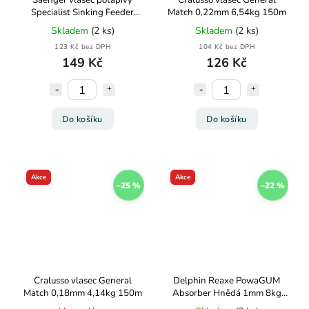
Saenger vlasec potápivý
Cralusso vlasec General
Specialist Sinking Feeder
Match 0,22mm 6,54kg 150m
0,18mm 4,1kg 400m
Skladem
(2 ks)
Skladem
(2 ks)
123 Kč bez DPH
104 Kč bez DPH
149 Kč
126 Kč
Do košíku
Do košíku
Akce
Akce
–25 %
–22 %
Cralusso vlasec General
Delphin Reaxe PowaGUM
Match 0,18mm 4,14kg 150m
Absorber Hnědá 1mm 8kg
10m