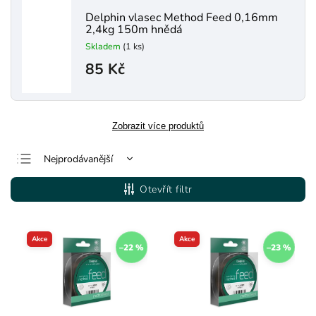
Delphin vlasec Method Feed 0,16mm
2,4kg 150m hnědá
Skladem
(1 ks)
85 Kč
Zobrazit více produktů
Nejprodávanější
Nejlevnější
Otevřít filtr
Nejdražší
Abecedně
Akce
Akce
–22 %
–23 %