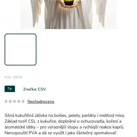
Kód:
8568
Tip
Značka:
CSV
Neohodnoceno
Silná kukuřičná zálivka na boilies, pelety, partikly i method mixy.
Základ tvoří CSL z kukuřice, doplněné o ochucovadla, koření a
aromatické látky – pro výraznější stopu a rychlejší reakce kaprů.
Nerozpouští PVA a dá se využít i jako částečný zpomalovač