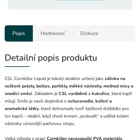
Popis
Hodnocení
Diskuze
Detailní popis produktu
CSL Cornkiller Liquid je tekutý atraktor určený jako
zálivka na
veškeré pelety, boilies, partikly, měkké nástrahy, method mixy a
vnadící směsi
. Základem je
CSL vyráběné z kukuřice
, které kapři
milují. Směs je navíc doplněná o
ochucovadla, koření a
aromatické látky
, které dohromady tvoří špičkové dráždidlo pro
lov kaprů – ideální, když chceš krmení „probudit“ a udělat kolem
nástrahy výraznější pachovou stopu.
Velká výhoda v praxi:
Cornkiller nerozpouští PVA materiály
.