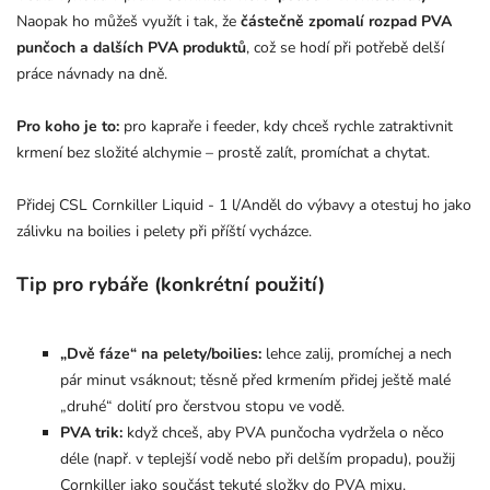
Naopak ho můžeš využít i tak, že
částečně zpomalí rozpad PVA
punčoch a dalších PVA produktů
, což se hodí při potřebě delší
práce návnady na dně.
Pro koho je to:
pro kapraře i feeder, kdy chceš rychle zatraktivnit
krmení bez složité alchymie – prostě zalít, promíchat a chytat.
Přidej CSL Cornkiller Liquid - 1 l/Anděl do výbavy a otestuj ho jako
zálivku na boilies i pelety při příští vycházce.
Tip pro rybáře (konkrétní použití)
„Dvě fáze“ na pelety/boilies:
lehce zalij, promíchej a nech
pár minut vsáknout; těsně před krmením přidej ještě malé
„druhé“ dolití pro čerstvou stopu ve vodě.
PVA trik:
když chceš, aby PVA punčocha vydržela o něco
déle (např. v teplejší vodě nebo při delším propadu), použij
Cornkiller jako součást tekuté složky do PVA mixu.