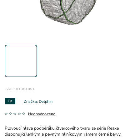
Kód:
101004851
Tip
Značka:
Delphin
Neohodnoceno
Plovoucí hlava podběráku čtvercového tvaru ze série Reaxe
disponující lehkým a pevným hliníkovým rámem černé barvy.