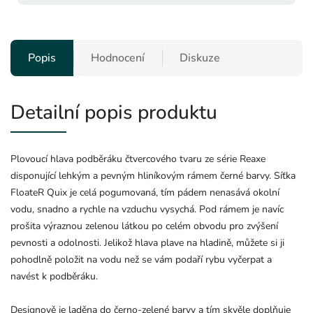
Popis
Hodnocení
Diskuze
Detailní popis produktu
Plovoucí hlava podběráku čtvercového tvaru ze série Reaxe
disponující lehkým a pevným hliníkovým rámem černé barvy. Síťka
FloateR Quix je celá pogumovaná, tím pádem nenasává okolní
vodu, snadno a rychle na vzduchu vysychá. Pod rámem je navíc
prošita výraznou zelenou látkou po celém obvodu pro zvýšení
pevnosti a odolnosti. Jelikož hlava plave na hladině, můžete si ji
pohodlně položit na vodu než se vám podaří rybu vyčerpat a
navést k podběráku.
Designově je laděna do černo-zelené barvy a tím skvěle doplňuje