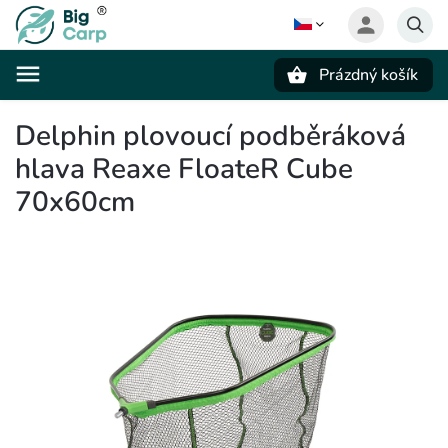
Prázdný košík
Hledat
Delphin plovoucí podběráková
hlava Reaxe FloateR Cube
70x60cm