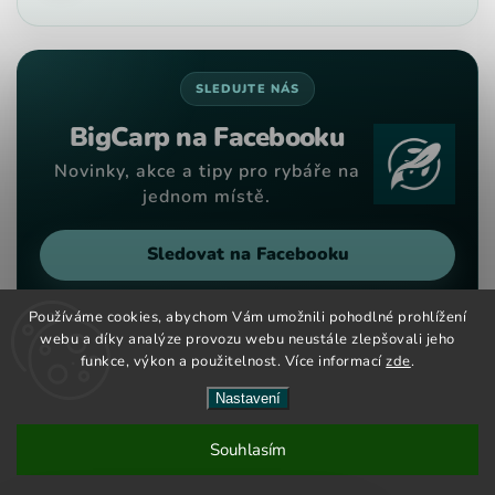
SLEDUJTE NÁS
BigCarp na Facebooku
Novinky, akce a tipy pro rybáře na
jednom místě.
Sledovat na Facebooku
Používáme cookies, abychom Vám umožnili pohodlné prohlížení
webu a díky analýze provozu webu neustále zlepšovali jeho
funkce, výkon a použitelnost. Více informací
zde
.
Copyright 2026
Big Carp
. Všechna práva vyhrazena.
Vytvořil
Shoptet
| Design
Shoptak.cz
Nastavení
Nové kouřové dipy maďarské značky CCT Master nově na
Souhlasím
českém a slovenském trhu. Velký výběr barev a příchutí již
skladem.