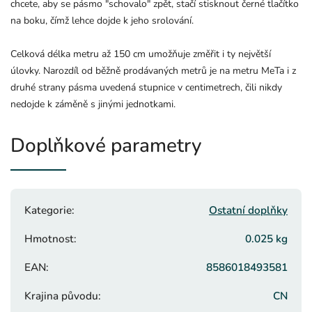
chcete, aby se pásmo "schovalo" zpět, stačí stisknout černé tlačítko
na boku, čímž lehce dojde k jeho srolování.
Celková délka metru až 150 cm umožňuje změřit i ty největší
úlovky. Narozdíl od běžně prodávaných metrů je na metru MeTa i z
druhé strany pásma uvedená stupnice v centimetrech, čili nikdy
nedojde k záměně s jinými jednotkami.
Doplňkové parametry
Kategorie
:
Ostatní doplňky
Hmotnost
:
0.025 kg
EAN
:
8586018493581
Krajina původu
:
CN