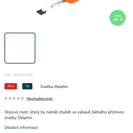
54 Kč
–46 %
Kód:
101001599
Akce
Tip
Značka:
Delphin
Neohodnoceno
Stylový metr, který by neměl chybět ve výbavě žádného příznivce
značky Delphin.
Detailní informace