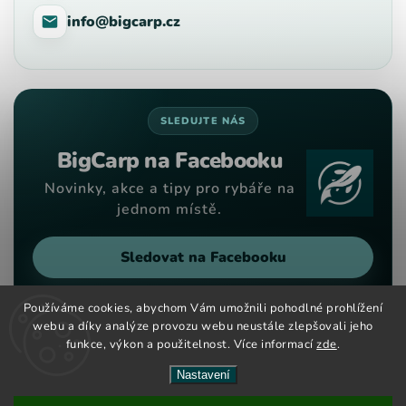
info@bigcarp.cz
SLEDUJTE NÁS
BigCarp na Facebooku
Novinky, akce a tipy pro rybáře na
jednom místě.
Sledovat na Facebooku
Používáme cookies, abychom Vám umožnili pohodlné prohlížení
webu a díky analýze provozu webu neustále zlepšovali jeho
funkce, výkon a použitelnost. Více informací
zde
.
Copyright 2026
Big Carp
. Všechna práva vyhrazena.
Vytvořil
Shoptet
| Design
Shoptak.cz
Nastavení
Nové kouřové dipy maďarské značky CCT Master nově na