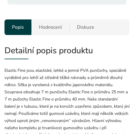
Popis
Hodnocení
Diskuze
Detailní popis produktu
Elastic Fine jsou elastické, lehké a jemné PVA punčochy, speciálně
vyráběné pro lehčí až středně těžké návnady a průměrně dlouhý
nához. Síťka je vyrobená z kvalitního japonského materiálu.
Souprava obsahuje 7 m punčochy Elastic Fine o průměru 25 mm a
7 m pučochy Elastic Fine o průměru 40 mm. Naše standardní
balení je v tubusu, které je na koncích uzavřeno způsobem, který jiní
nemají. Používáme totiž gumové uzávěry, které mají několik velkých
výhod oproti jiným „renomovaným“ výrobcům. Hlavní výhodou
našeho kompletu je trvanlivost gumového uzávěru i při