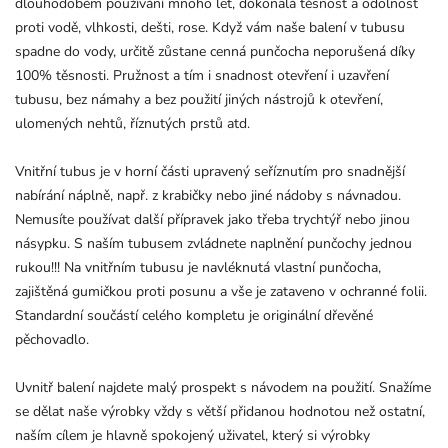
dlouhodobém používání mnoho let, dokonalá těsnost a odolnost
proti vodě, vlhkosti, dešti, rose. Když vám naše balení v tubusu
spadne do vody, určitě zůstane cenná punčocha neporušená díky
100% těsnosti. Pružnost a tím i snadnost otevření i uzavření
tubusu, bez námahy a bez použití jiných nástrojů k otevření,
ulomených nehtů, říznutých prstů atd.
Vnitřní tubus je v horní části upravený seříznutím pro snadnější
nabírání náplně, např. z krabičky nebo jiné nádoby s návnadou.
Nemusíte používat další přípravek jako třeba trychtýř nebo jinou
násypku. S naším tubusem zvládnete naplnění punčochy jednou
rukou!!! Na vnitřním tubusu je navléknutá vlastní punčocha,
zajištěná gumičkou proti posunu a vše je zataveno v ochranné folii.
Standardní součástí celého kompletu je originální dřevěné
pěchovadlo.
Uvnitř balení najdete malý prospekt s návodem na použití. Snažíme
se dělat naše výrobky vždy s větší přidanou hodnotou než ostatní,
naším cílem je hlavně spokojený uživatel, který si výrobky