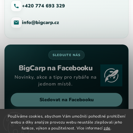
+420 774 693 329
info@bigcarp.cz
SLEDUJTE NÁS
BigCarp na Facebooku
Novinky, akce a tipy pro rybáře na
jednom místě.
Sledovat na Facebooku
Používáme cookies, abychom Vám umožnili pohodlné prohlížení
webu a díky analýze provozu webu neustále zlepšovali jeho
funkce, výkon a použitelnost. Více informací
zde
.
Copyright 2026
Big Carp
. Všechna práva vyhrazena.