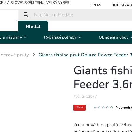
ÉM A SLOVENSKÉM TRHU. VELKÝ VÝBĚR
O NÁS
DOPRAVA 
Hledat
 a nástrahy
Rybářské potřeby
Oblečení a obuv
ederové pruty
Giants fishing prut Deluxe Power Feeder 
/
Giants fis
Feeder 3,
Kód:
G-13077
Neohodn
Akce
Zcela nová řada prutů Delux
požadavků moderního rybář