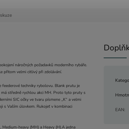
iskuze
Doplňk
uspokojení náročných požadavků moderního rybáře.
 přitom velmi citlivý při zdolávání.
Katego
e feederové techniky rybolovu. Blank prutu je
 má středně rychlou akci MH. Proto tyto pruty s
Hmotn
derními SIC očky ve tvaru písmene „K“ a velmi
ji s Vaším úlovkem. Rukojeť v kombinaci
EAN
:
), Medium-heavy (MH) a Heavy (H).A jedna