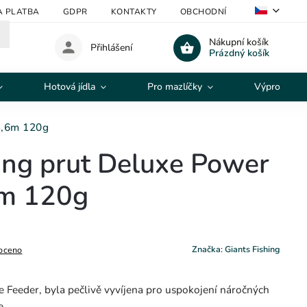
A PLATBA
GDPR
KONTAKTY
OBCHODNÍ PODMÍNKY
V
Nákupní košík
Přihlášení
Prázdný košík
Hotová jídla
Pro mazlíčky
Výprodej
3,6m 120g
hing prut Deluxe Power
6m 120g
Značka:
Giants Fishing
oceno
e Feeder, byla pečlivě vyvíjena pro uspokojení náročných
e.