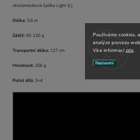
sklolaminátová špička Light (L).
Délka:
3,6 m
Používáme cookies, 
Zátěž:
50-120 g
analýze provozu webu
Více informací
zde
.
Transportní délka:
127 cm
Nastavení
Hmotnost:
256 g
Počet dílů:
3+4