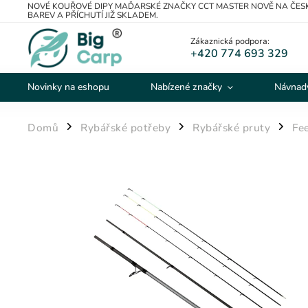
NOVÉ KOUŘOVÉ DIPY MAĎARSKÉ ZNAČKY CCT MASTER NOVĚ NA ČESK
BAREV A PŘÍCHUTÍ JIŽ SKLADEM.
Zákaznická podpora:
+420 774 693 329
Novinky na eshopu
Nabízené značky
Návnady
Domů
Rybářské potřeby
Rybářské pruty
Fe
/
/
/