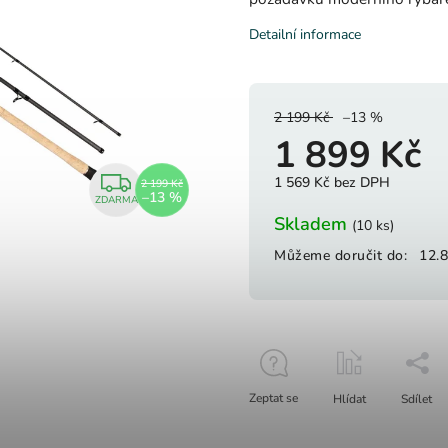
Detailní informace
2 199 Kč
–13 %
1 899 Kč
1 569 Kč bez DPH
2 199 Kč
–13 %
ZDARMA
Skladem
(10 ks)
Můžeme doručit do:
12.
Zeptat se
Hlídat
Sdílet