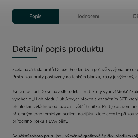
Popis
Hodnocení
D
Detailní popis produktu
Zcela nová řada prutů Deluxe Feeder, byla pečlivě vyvíjena pro 
Proto jsou pruty postaveny na tenkém blanku, který je výkonný, ale
Jsme moc rádi, že se povedlo udělat prut, který vyhoví široké škál
vyroben z „High Modul“ uhlíkových vláken s označením 30T, který
přehledem zvládnou odhazovat i větší krmítka. Prut je osazen mo
příjemným ergonomickým sedlem navijáku, které oceníte při soubo
přírodního korku a EVA pěny.
Součástí tohoto prutu jsou výměnné grafitové špičky: Medium (M