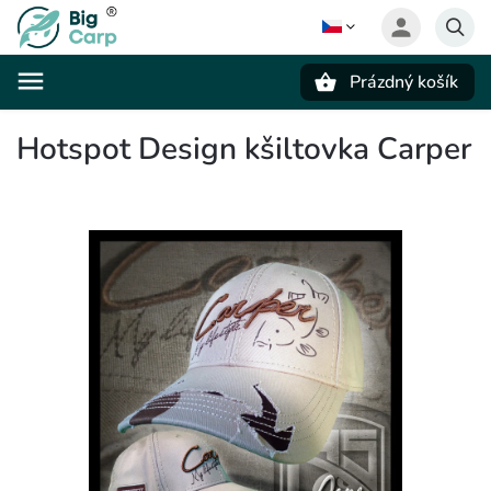
Prázdný košík
Hledat
Hotspot Design kšiltovka Carper