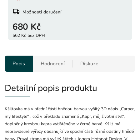
Možnosti doručení
680 Kč
562 Kč bez DPH
Popis
Hodnocení
Diskuze
Detailní popis produktu
Kšiltovka má v přední části hnědou barvou vyšitý 3D nápis „Carper,
my lifestyle“ , což v překladu znamená „Kapr, můj životní styl“,
doplněný kresbou kapra vytištěného v černé barvě. Kšilt má
nepravidelné výřezy obsahující ve spodní části různé odstíny hnědé
barvy. Pravá strana má vyšitý štítek s logem Hotspot Design. V